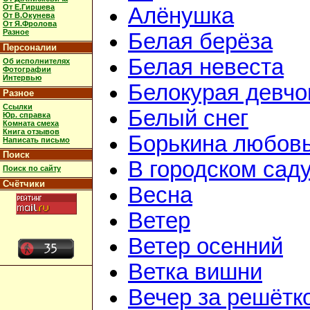
От Е.Гиршева
Алёнушка
От В.Окунева
От Я.Фролова
Разное
Белая берёза
Персоналии
Белая невеста
Об исполнителях
Фотографии
Интервью
Белокурая девчо
Разное
Ссылки
Белый снег
Юр. справка
Комната смеха
Книга отзывов
Борькина любов
Написать письмо
Поиск
В городском сад
Поиск по сайту
Счётчики
Весна
Ветер
Ветер осенний
Ветка вишни
Вечер за решётк