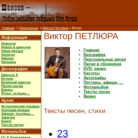
Главная
»
Персоналии
»
Виктор Петлюра
» Ветер
Виктор ПЕТЛЮРА
Информация
Новости
Новое в шансоне
Главная
Наши друзья
Биография
Анонсы
Афиша
Персональные диски
Награды
Песни в сборниках
DVD, видео
Дискография
Кассеты
Шансон X
Автографы
Истоки
Постеры, афиши, ...
Военный шансон
Песни цыган
Фотоальбом
Барды
Тексты песен
Ретро, эстрада ...
Видео
Архив
Историческая справка
Тексты песен, стихи
Хорошая музыка
Афиши, постеры ...
Заметки
Книги
Тексты песен
23
Фотоальбом
От Д.Анискевича