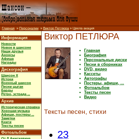
Главная
»
Персоналии
»
Виктор Петлюра
» Цвела акация
Виктор ПЕТЛЮРА
Информация
Новости
Новое в шансоне
Главная
Наши друзья
Биография
Анонсы
Афиша
Персональные диски
Награды
Песни в сборниках
DVD, видео
Дискография
Кассеты
Шансон X
Автографы
Истоки
Постеры, афиши, ...
Военный шансон
Песни цыган
Фотоальбом
Барды
Тексты песен
Ретро, эстрада ...
Видео
Архив
Историческая справка
Тексты песен, стихи
Хорошая музыка
Афиши, постеры ...
Заметки
Книги
Тексты песен
23
Фотоальбом
От Д.Анискевича