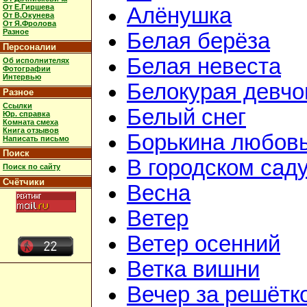
От Е.Гиршева
Алёнушка
От В.Окунева
От Я.Фролова
Разное
Белая берёза
Персоналии
Белая невеста
Об исполнителях
Фотографии
Интервью
Белокурая девчо
Разное
Ссылки
Белый снег
Юр. справка
Комната смеха
Книга отзывов
Борькина любов
Написать письмо
Поиск
В городском сад
Поиск по сайту
Счётчики
Весна
Ветер
Ветер осенний
Ветка вишни
Вечер за решётк