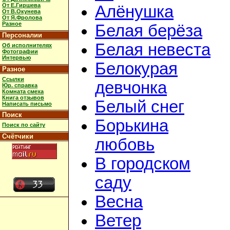
От Е.Гиршева
Алёнушка
От В.Окунева
От Я.Фролова
Разное
Белая берёза
Персоналии
Белая невеста
Об исполнителях
Фотографии
Интервью
Белокурая
Разное
Ссылки
девчонка
Юр. справка
Комната смеха
Книга отзывов
Белый снег
Написать письмо
Поиск
Борькина
Поиск по сайту
Счётчики
любовь
В городском
саду
Весна
Ветер