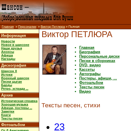
Главная
»
Персоналии
»
Виктор Петлюра
» Пьяная
Виктор ПЕТЛЮРА
Информация
Новости
Новое в шансоне
Главная
Наши друзья
Биография
Анонсы
Афиша
Персональные диски
Награды
Песни в сборниках
DVD, видео
Дискография
Кассеты
Шансон X
Автографы
Истоки
Постеры, афиши, ...
Военный шансон
Песни цыган
Фотоальбом
Барды
Тексты песен
Ретро, эстрада ...
Видео
Архив
Историческая справка
Тексты песен, стихи
Хорошая музыка
Афиши, постеры ...
Заметки
Книги
Тексты песен
23
Фотоальбом
От Д.Анискевича