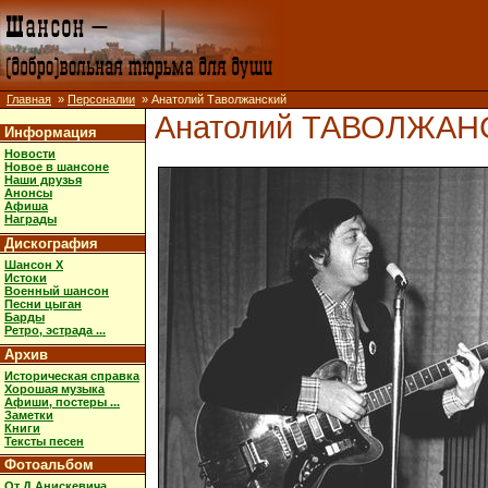
Главная
»
Персоналии
» Анатолий Таволжанский
Анатолий ТАВОЛЖАН
Информация
Новости
Новое в шансоне
Наши друзья
Анонсы
Афиша
Награды
Дискография
Шансон X
Истоки
Военный шансон
Песни цыган
Барды
Ретро, эстрада ...
Архив
Историческая справка
Хорошая музыка
Афиши, постеры ...
Заметки
Книги
Тексты песен
Фотоальбом
От Д.Анискевича