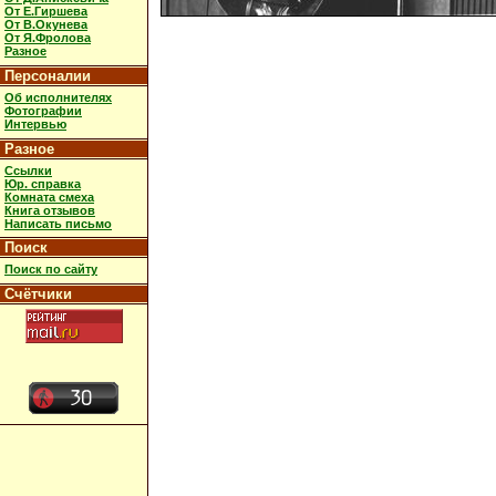
От Е.Гиршева
От В.Окунева
От Я.Фролова
Разное
Персоналии
Об исполнителях
Фотографии
Интервью
Разное
Ссылки
Юр. справка
Комната смеха
Книга отзывов
Написать письмо
Поиск
Поиск по сайту
Счётчики