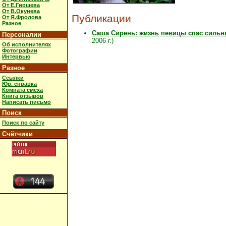
От Е.Гиршева
От В.Окунева
Публикации
От Я.Фролова
Разное
Саша Сирень: жизнь певицы спас сильн
Персоналии
2006 г.)
Об исполнителях
Фотографии
Интервью
Разное
Ссылки
Юр. справка
Комната смеха
Книга отзывов
Написать письмо
Поиск
Поиск по сайту
Счётчики