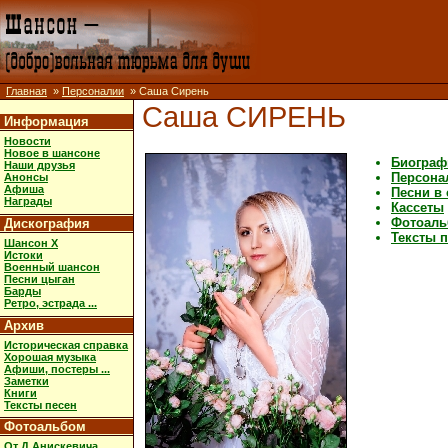
Главная
»
Персоналии
» Саша Сирень
Саша СИРЕНЬ
Информация
Новости
Новое в шансоне
Биограф
Наши друзья
Персона
Анонсы
Афиша
Песни в
Награды
Кассеты
Фотоал
Дискография
Тексты 
Шансон X
Истоки
Военный шансон
Песни цыган
Барды
Ретро, эстрада ...
Архив
Историческая справка
Хорошая музыка
Афиши, постеры ...
Заметки
Книги
Тексты песен
Фотоальбом
От Д.Анискевича