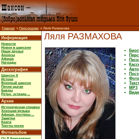
Главная
»
Персоналии
» Ляля Размахова
Ляля РАЗМАХОВА
Информация
Новости
Новое в шансоне
Биог
Наши друзья
Перс
Анонсы
Афиша
Песн
Награды
Касс
Авт
Дискография
Пост
Шансон X
Фот
Истоки
Текс
Военный шансон
Песни цыган
MP3
Барды
Виде
Ретро, эстрада ...
Архив
Историческая справка
Хорошая музыка
Афиши, постеры ...
Заметки
Книги
Тексты песен
Фотоальбом
От Д.Анискевича