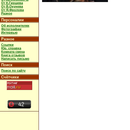
От Е.Гиршева
От В.Окунева
От Я.Фролова
Разное
Персоналии
Об исполнителях
Фотографии
Интервью
Разное
Ссылки
Юр. справка
Комната смеха
Книга отзывов
Написать письмо
Поиск
Поиск по сайту
Счётчики