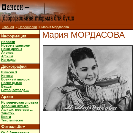
Главная
»
Персоналии
» Мария Мордасова
Мария МОРДАСОВА
Информация
Новости
Новое в шансоне
Наши друзья
Анонсы
Афиша
Награды
Дискография
Шансон X
Истоки
Военный шансон
Песни цыган
Барды
Ретро, эстрада ...
Архив
Историческая справка
Хорошая музыка
Афиши, постеры ...
Заметки
Книги
Тексты песен
Фотоальбом
От Д.Анискевича