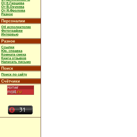
От Е.Гиршева
От В.Окунева
От Я.Фролова
Разное
Персоналии
Об исполнителях
Фотографии
Интервью
Разное
Ссылки
Юр. справка
Комната смеха
Книга отзывов
Написать письмо
Поиск
Поиск по сайту
Счётчики