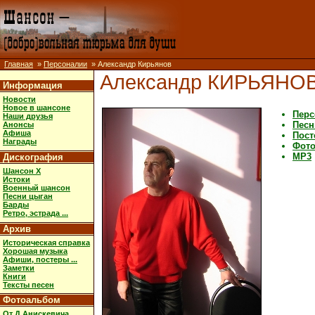
Главная
»
Персоналии
» Александр Кирьянов
Александр КИРЬЯНО
Информация
Новости
Новое в шансоне
Перс
Наши друзья
Песн
Анонсы
Афиша
Пост
Награды
Фот
MP3
Дискография
Шансон X
Истоки
Военный шансон
Песни цыган
Барды
Ретро, эстрада ...
Архив
Историческая справка
Хорошая музыка
Афиши, постеры ...
Заметки
Книги
Тексты песен
Фотоальбом
От Д.Анискевича