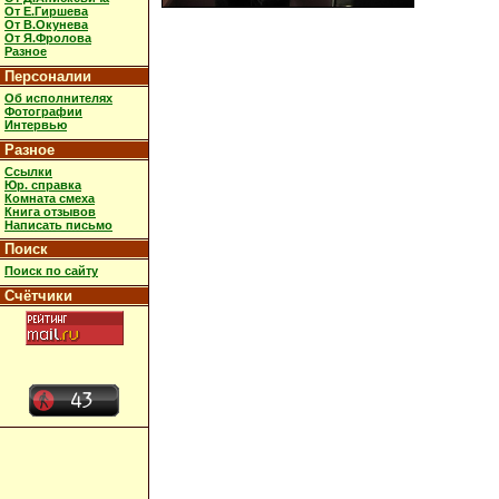
От Е.Гиршева
От В.Окунева
От Я.Фролова
Разное
Персоналии
Об исполнителях
Фотографии
Интервью
Разное
Ссылки
Юр. справка
Комната смеха
Книга отзывов
Написать письмо
Поиск
Поиск по сайту
Счётчики