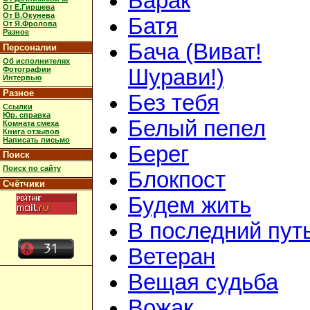
Барак
От Е.Гиршева
От В.Окунева
Батя
От Я.Фролова
Разное
Бача (Виват!
Персоналии
Об исполнителях
Фотографии
Шурави!)
Интервью
Разное
Без тебя
Ссылки
Юр. справка
Белый пепел
Комната смеха
Книга отзывов
Написать письмо
Берег
Поиск
Поиск по сайту
Блокпост
Счётчики
Будем жить
В последний пут
Ветеран
Вещая судьба
Вожак