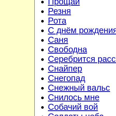
Прощай
Резня
Рота
С днём рождени
Саня
Свободна
Серебрится расс
Снайпер
Снегопад
Снежный вальс
Снилось мне
Собачий вой