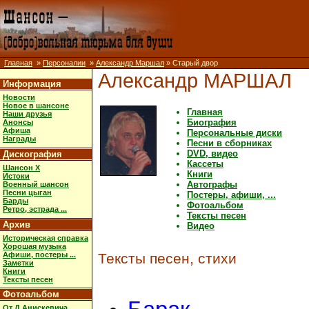
Главная
»
Персоналии
»
Александр Маршал
» Старый двор
Александр МАРШАЛ
Информация
Новости
Новое в шансоне
Главная
Наши друзья
Биография
Анонсы
Афиша
Персональные диски
Награды
Песни в сборниках
DVD, видео
Дискография
Кассеты
Шансон X
Книги
Истоки
Автографы
Военный шансон
Песни цыган
Постеры, афиши, ...
Барды
Фотоальбом
Ретро, эстрада ...
Тексты песен
Архив
Видео
Историческая справка
Хорошая музыка
Афиши, постеры ...
Тексты песен, стихи
Заметки
Книги
Тексты песен
Фотоальбом
От Д.Анискевича