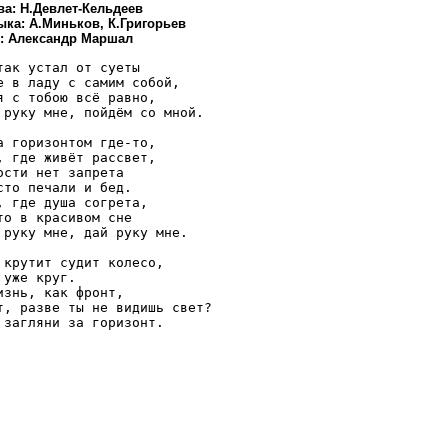
ва: Н.Девлет-Кельдеев
ыка: А.Миньков, К.Григорьев
.: Александр Маршал
так устал от суеты

е в ладу с самим собой,

я с тобою всё равно,

 руку мне, пойдём со мной.

а горизонтом где-то,

, где живёт рассвет,

ости нет запрета

сто печали и бед.

, где душа согрета,

то в красивом сне

 руку мне, дай руку мне.

 крутит судит колесо,

 уже круг.

изнь, как фронт,

т, разве ты не видишь свет?
