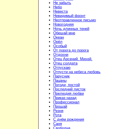
Не забыть
Небо
Невеста
Невидимый фронт
Неотправленное письмо
Новогодняя
Ночь длинных теней
Обещай мне
Океан
Орёл
Особый
От порога до порога
Отдохни
Отец Арсений. Михей.
Отец солдата
Отпускаю
Отпусти на небеса любовь
Парусник
Пацаны
Погоди, постой
Последний листок
Прелюдия любви
Приказ назад
Профессионал
Прощай
Резня
Рота
С днём рождения
Саня
Свободна