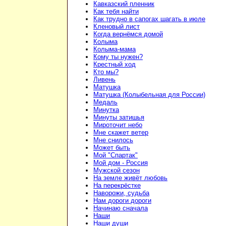
Кавказский пленник
Как тебя найти
Как трудно в сапогах шагать в июле
Кленовый лист
Когда вернёмся домой
Колыма
Колыма-мама
Кому ты нужен?
Крестный ход
Кто мы?
Ливень
Матушка
Матушка (Колыбельная для России)
Медаль
Минутка
Минуты затишья
Мироточит небо
Мне скажет ветер
Мне снилось
Может быть
Мой "Спартак"
Мой дом - Россия
Мужской сезон
На земле живёт любовь
На перекрёстке
Наворожи, судьба
Нам дороги дороги
Начинаю сначала
Наши
Наши души