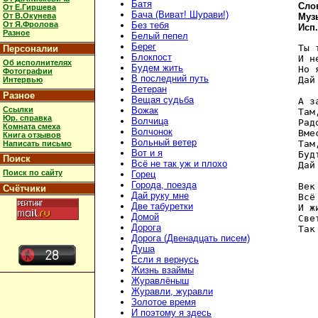
Батя
Сло
От Е.Гиршева
Бача (Виват! Шурави!)
От В.Окунева
Муз
От Я.Фролова
Без тебя
Исп
Разное
Белый пепел
Берег
Ты 
Персоналии
Блокпост
И н
Об исполнителях
Будем жить
Но 
Фотографии
В последний путь
Дай
Интервью
Ветеран
Разное
Вещая судьба
А з
Ссылки
Вожак
Там
Юр. справка
Волчица
Рад
Комната смеха
Волчонок
Вме
Книга отзывов
Вольный ветер
Там
Написать письмо
Вот и я
Буд
Поиск
Всё не так уж и плохо
Дай
Поиск по сайту
Горец
Города, поезда
Век
Счётчики
Дай руку мне
Всё
Две табуретки
И ж
Домой
Све
Дорога
Дорога (Двенадцать писем)
Душа
Если я вернусь
Жизнь взаймы
Журавлёныш
Журавли, журавли
Золотое время
И поэтому я здесь