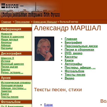
Главная
»
Персоналии
»
Александр Маршал
» Вольный ветер
Александр МАРШАЛ
Информация
Новости
Новое в шансоне
Главная
Наши друзья
Биография
Анонсы
Афиша
Персональные диски
Награды
Песни в сборниках
DVD, видео
Дискография
Кассеты
Шансон X
Книги
Истоки
Автографы
Военный шансон
Песни цыган
Постеры, афиши, ...
Барды
Фотоальбом
Ретро, эстрада ...
Тексты песен
Архив
Видео
Историческая справка
Хорошая музыка
Афиши, постеры ...
Тексты песен, стихи
Заметки
Книги
Тексты песен
Во
Фотоальбом
Барак
От Д.Анискевича