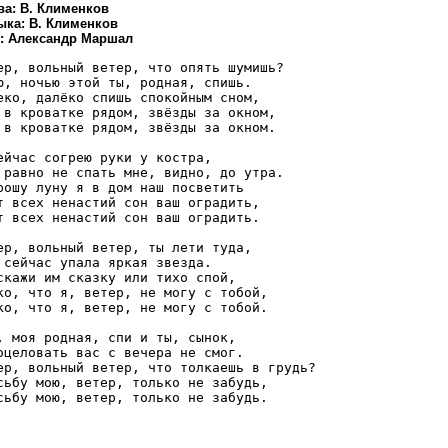
ва: В. Клименков
ыка: В. Клименков
.: Александр Маршал
ер, вольный ветер, что опять шумишь?

ю, ночью этой ты, родная, спишь.

еко, далёко спишь спокойным сном,

 в кроватке рядом, звёзды за окном,

 в кроватке рядом, звёзды за окном.

ейчас согрею руки у костра,

 равно не спать мне, видно, до утра.

рошу луну я в дом наш посветить

т всех ненастий сон ваш оградить,

т всех ненастий сон ваш оградить.

ер, вольный ветер, ты лети туда,

 сейчас упала яркая звезда.

скажи им сказку или тихо спой,

ко, что я, ветер, не могу с тобой,

ко, что я, ветер, не могу с тобой.

, моя родная, спи и ты, сынок,

оцеловать вас с вечера не смог.

ер, вольный ветер, что толкаешь в грудь?

сьбу мою, ветер, только не забудь,
