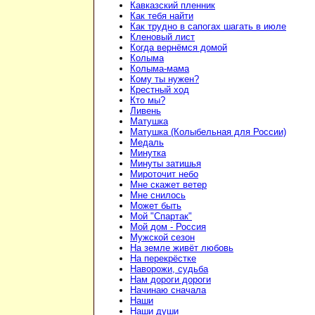
Кавказский пленник
Как тебя найти
Как трудно в сапогах шагать в июле
Кленовый лист
Когда вернёмся домой
Колыма
Колыма-мама
Кому ты нужен?
Крестный ход
Кто мы?
Ливень
Матушка
Матушка (Колыбельная для России)
Медаль
Минутка
Минуты затишья
Мироточит небо
Мне скажет ветер
Мне снилось
Может быть
Мой "Спартак"
Мой дом - Россия
Мужской сезон
На земле живёт любовь
На перекрёстке
Наворожи, судьба
Нам дороги дороги
Начинаю сначала
Наши
Наши души