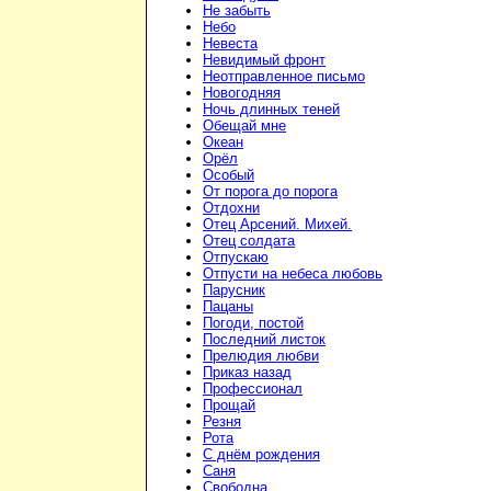
Не забыть
Небо
Невеста
Невидимый фронт
Неотправленное письмо
Новогодняя
Ночь длинных теней
Обещай мне
Океан
Орёл
Особый
От порога до порога
Отдохни
Отец Арсений. Михей.
Отец солдата
Отпускаю
Отпусти на небеса любовь
Парусник
Пацаны
Погоди, постой
Последний листок
Прелюдия любви
Приказ назад
Профессионал
Прощай
Резня
Рота
С днём рождения
Саня
Свободна