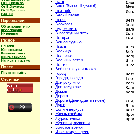
Батя
Сло
От Е.Гиршева
Бача (Виват! Шурави!)
От В.Окунева
Муз
От Я.Фролова
Без тебя
Исп
Разное
Белый пепел
Берег
Вет
Персоналии
Блокпост
Зна
Об исполнителях
Будем жить
Дал
Фотографии
В последний путь
Сын
Интервью
Ветеран
Сын
Разное
Вещая судьба
Ссылки
Вожак
Я с
Юр. справка
Волчица
Всё
Комната смеха
Волчонок
Поп
Книга отзывов
Вольный ветер
И о
Написать письмо
Вот и я
И о
Поиск
Всё не так уж и плохо
Поиск по сайту
Горец
Вет
Города, поезда
Где
Счётчики
Дай руку мне
Рас
Две табуретки
Жал
Домой
Жал
Дорога
Дорога (Двенадцать писем)
Спи
Душа
Я п
Если я вернусь
Вет
Жизнь взаймы
Про
Журавлёныш
Журавли, журавли
Золотое время
И поэтому я здесь