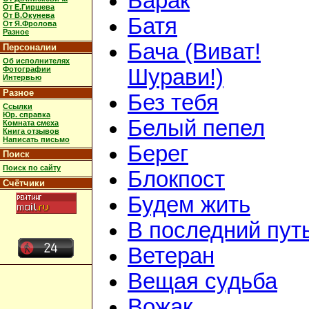
Барак
От Е.Гиршева
От В.Окунева
Батя
От Я.Фролова
Разное
Бача (Виват!
Персоналии
Об исполнителях
Фотографии
Шурави!)
Интервью
Разное
Без тебя
Ссылки
Юр. справка
Белый пепел
Комната смеха
Книга отзывов
Написать письмо
Берег
Поиск
Поиск по сайту
Блокпост
Счётчики
Будем жить
В последний пут
Ветеран
Вещая судьба
Вожак