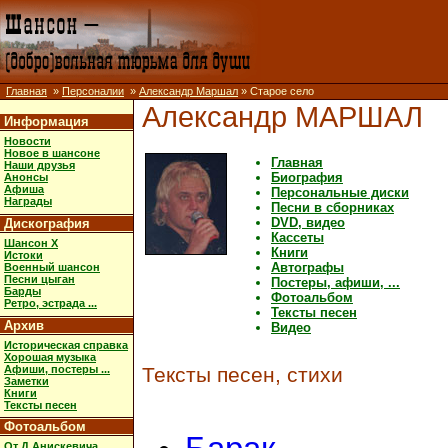
Главная
»
Персоналии
»
Александр Маршал
» Старое село
Александр МАРШАЛ
Информация
Новости
Новое в шансоне
Главная
Наши друзья
Биография
Анонсы
Афиша
Персональные диски
Награды
Песни в сборниках
DVD, видео
Дискография
Кассеты
Шансон X
Книги
Истоки
Автографы
Военный шансон
Песни цыган
Постеры, афиши, ...
Барды
Фотоальбом
Ретро, эстрада ...
Тексты песен
Архив
Видео
Историческая справка
Хорошая музыка
Афиши, постеры ...
Тексты песен, стихи
Заметки
Книги
Тексты песен
Фотоальбом
От Д.Анискевича