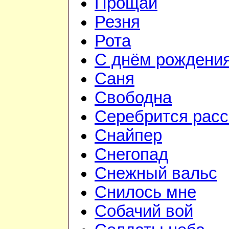
Прощай
Резня
Рота
С днём рождени
Саня
Свободна
Серебрится расс
Снайпер
Снегопад
Снежный вальс
Снилось мне
Собачий вой