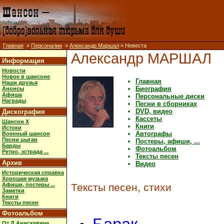
Главная
»
Персоналии
»
Александр Маршал
» Невеста
Александр МАРШАЛ
Информация
Новости
Новое в шансоне
Главная
Наши друзья
Биография
Анонсы
Афиша
Персональные диски
Награды
Песни в сборниках
DVD, видео
Дискография
Кассеты
Шансон X
Книги
Истоки
Автографы
Военный шансон
Песни цыган
Постеры, афиши, ...
Барды
Фотоальбом
Ретро, эстрада ...
Тексты песен
Архив
Видео
Историческая справка
Хорошая музыка
Афиши, постеры ...
Тексты песен, стихи
Заметки
Книги
Тексты песен
Фотоальбом
От Д.Анискевича