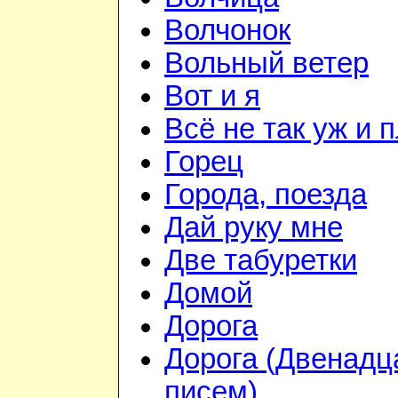
Волчонок
Вольный ветер
Вот и я
Всё не так уж и 
Горец
Города, поезда
Дай руку мне
Две табуретки
Домой
Дорога
Дорога (Двенадц
писем)