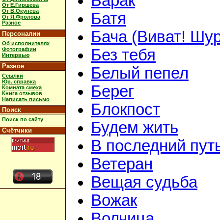
Барак
От Е.Гиршева
От В.Окунева
Батя
От Я.Фролова
Разное
Бача (Виват! Шур
Персоналии
Об исполнителях
Фотографии
Без тебя
Интервью
Разное
Белый пепел
Ссылки
Юр. справка
Берег
Комната смеха
Книга отзывов
Написать письмо
Блокпост
Поиск
Поиск по сайту
Будем жить
Счётчики
В последний пут
Ветеран
Вещая судьба
Вожак
Волчица