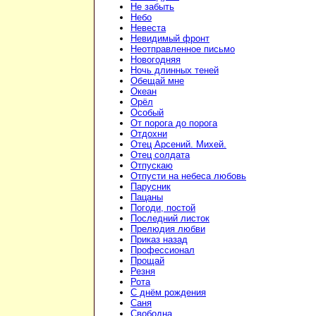
Не забыть
Небо
Невеста
Невидимый фронт
Неотправленное письмо
Новогодняя
Ночь длинных теней
Обещай мне
Океан
Орёл
Особый
От порога до порога
Отдохни
Отец Арсений. Михей.
Отец солдата
Отпускаю
Отпусти на небеса любовь
Парусник
Пацаны
Погоди, постой
Последний листок
Прелюдия любви
Приказ назад
Профессионал
Прощай
Резня
Рота
С днём рождения
Саня
Свободна