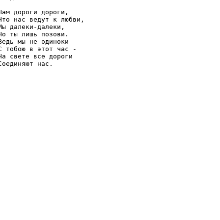
Нам дороги дороги, 

Что нас ведут к любви, 

Мы далеки-далеки, 

Но ты лишь позови. 

Ведь мы не одиноки 

С тобою в этот час - 

На свете все дороги 
