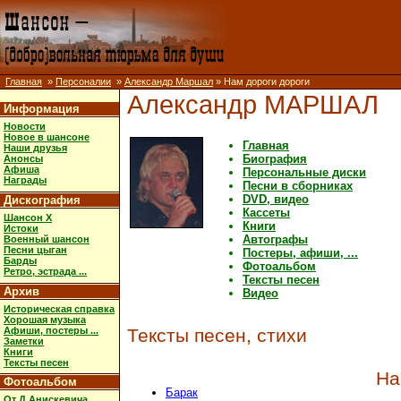
Главная
»
Персоналии
»
Александр Маршал
» Нам дороги дороги
Александр МАРШАЛ
Информация
Новости
Новое в шансоне
Главная
Наши друзья
Биография
Анонсы
Афиша
Персональные диски
Награды
Песни в сборниках
DVD, видео
Дискография
Кассеты
Шансон X
Книги
Истоки
Автографы
Военный шансон
Песни цыган
Постеры, афиши, ...
Барды
Фотоальбом
Ретро, эстрада ...
Тексты песен
Архив
Видео
Историческая справка
Хорошая музыка
Афиши, постеры ...
Тексты песен, стихи
Заметки
Книги
Тексты песен
На
Фотоальбом
Барак
От Д.Анискевича