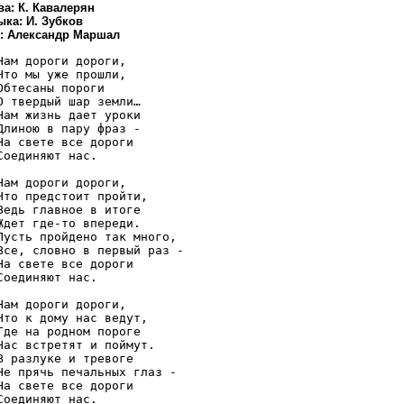
а: К. Кавалерян
ыка: И. Зубков
.: Александр Маршал
Нам дороги дороги, 

Что мы уже прошли, 

Обтесаны пороги 

О твердый шар земли… 

Нам жизнь дает уроки 

Длиною в пару фраз - 

На свете все дороги 

Соединяют нас. 

Нам дороги дороги, 

Что предстоит пройти, 

Ведь главное в итоге 

Ждет где-то впереди. 

Пусть пройдено так много, 

Все, словно в первый раз - 

На свете все дороги 

Соединяют нас. 

Нам дороги дороги, 

Что к дому нас ведут, 

Где на родном пороге 

Нас встретят и поймут. 

В разлуке и тревоге 

Не прячь печальных глаз - 

На свете все дороги 

Соединяют нас. 
