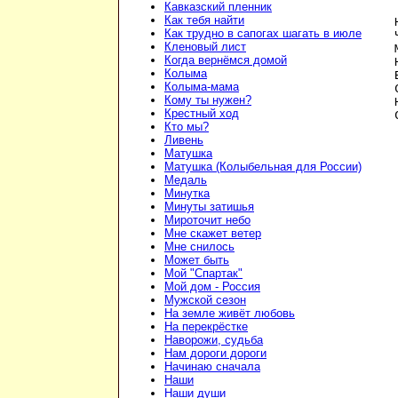
Кавказский пленник
Как тебя найти
   
Как трудно в сапогах шагать в июле
   
Кленовый лист
   
Когда вернёмся домой
   
Колыма
   
Колыма-мама
   
Кому ты нужен?
   
Крестный ход
Кто мы?
Ливень
Матушка
Матушка (Колыбельная для России)
Медаль
Минутка
Минуты затишья
Мироточит небо
Мне скажет ветер
Мне снилось
Может быть
Мой "Спартак"
Мой дом - Россия
Мужской сезон
На земле живёт любовь
На перекрёстке
Наворожи, судьба
Нам дороги дороги
Начинаю сначала
Наши
Наши души