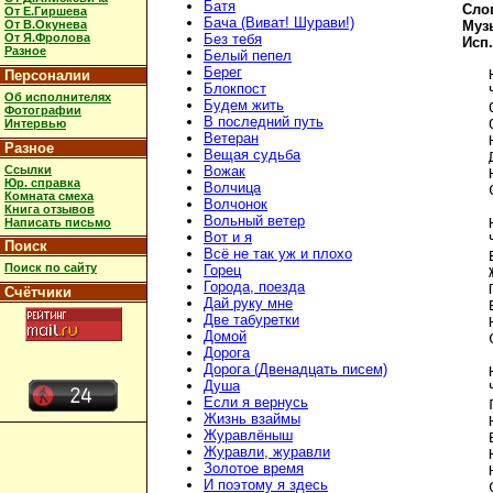
Батя
Слов
От Е.Гиршева
Бача (Виват! Шурави!)
От В.Окунева
Муз
От Я.Фролова
Без тебя
Исп
Разное
Белый пепел
Берег
   
Персоналии
Блокпост
   
Об исполнителях
Будем жить
   
Фотографии
В последний путь
   
Интервью
Ветеран
   
Разное
Вещая судьба
   
Ссылки
Вожак
   
Юр. справка
Волчица
   
Комната смеха
Волчонок
Книга отзывов
Вольный ветер
   
Написать письмо
Вот и я
   
Поиск
Всё не так уж и плохо
   
Поиск по сайту
Горец
   
Города, поезда
   
Счётчики
Дай руку мне
   
Две табуретки
   
Домой
   
Дорога
Дорога (Двенадцать писем)
   
Душа
   
Если я вернусь
   
Жизнь взаймы
   
Журавлёныш
   
Журавли, журавли
   
Золотое время
   
И поэтому я здесь
   