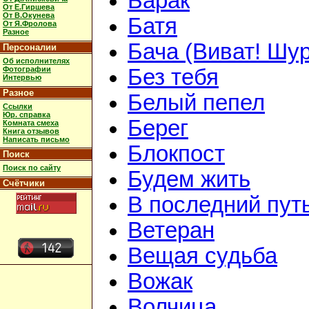
Барак
От Е.Гиршева
От В.Окунева
Батя
От Я.Фролова
Разное
Бача (Виват! Шур
Персоналии
Об исполнителях
Фотографии
Без тебя
Интервью
Разное
Белый пепел
Ссылки
Юр. справка
Берег
Комната смеха
Книга отзывов
Написать письмо
Блокпост
Поиск
Поиск по сайту
Будем жить
Счётчики
В последний пут
Ветеран
Вещая судьба
Вожак
Волчица