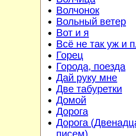
Волчонок
Вольный ветер
Вот и я
Всё не так уж и 
Горец
Города, поезда
Дай руку мне
Две табуретки
Домой
Дорога
Дорога (Двенадц
писем)