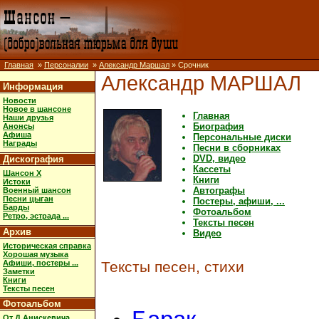
Главная
»
Персоналии
»
Александр Маршал
» Срочник
Александр МАРШАЛ
Информация
Новости
Новое в шансоне
Главная
Наши друзья
Биография
Анонсы
Афиша
Персональные диски
Награды
Песни в сборниках
DVD, видео
Дискография
Кассеты
Шансон X
Книги
Истоки
Автографы
Военный шансон
Песни цыган
Постеры, афиши, ...
Барды
Фотоальбом
Ретро, эстрада ...
Тексты песен
Архив
Видео
Историческая справка
Хорошая музыка
Афиши, постеры ...
Тексты песен, стихи
Заметки
Книги
Тексты песен
Фотоальбом
От Д.Анискевича