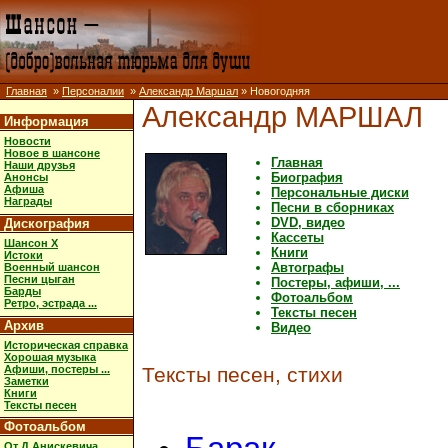
Главная
»
Персоналии
»
Александр Маршал
» Новогодняя
Александр МАРШАЛ
Информация
Новости
Новое в шансоне
Главная
Наши друзья
Биография
Анонсы
Афиша
Персональные диски
Награды
Песни в сборниках
DVD, видео
Дискография
Кассеты
Шансон X
Книги
Истоки
Автографы
Военный шансон
Песни цыган
Постеры, афиши, ...
Барды
Фотоальбом
Ретро, эстрада ...
Тексты песен
Архив
Видео
Историческая справка
Хорошая музыка
Афиши, постеры ...
Тексты песен, стихи
Заметки
Книги
Тексты песен
Фотоальбом
От Д.Анискевича