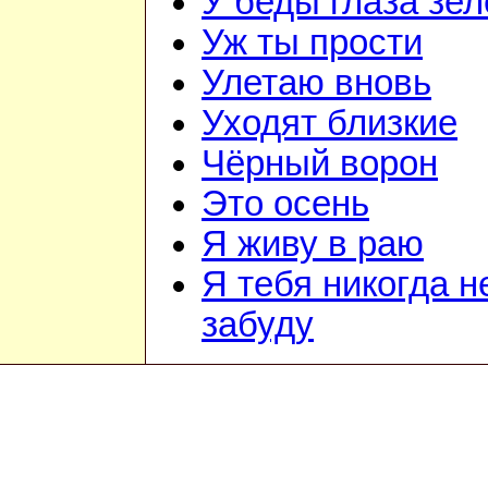
У беды глаза зе
Уж ты прости
Улетаю вновь
Уходят близкие
Чёрный ворон
Это осень
Я живу в раю
Я тебя никогда н
забуду