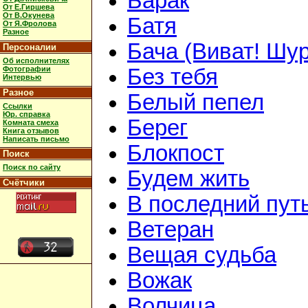
Барак
От Е.Гиршева
От В.Окунева
Батя
От Я.Фролова
Разное
Бача (Виват! Шур
Персоналии
Об исполнителях
Фотографии
Без тебя
Интервью
Разное
Белый пепел
Ссылки
Юр. справка
Берег
Комната смеха
Книга отзывов
Написать письмо
Блокпост
Поиск
Поиск по сайту
Будем жить
Счётчики
В последний пут
Ветеран
Вещая судьба
Вожак
Волчица