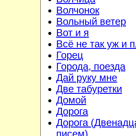
Волчонок
Вольный ветер
Вот и я
Всё не так уж и 
Горец
Города, поезда
Дай руку мне
Две табуретки
Домой
Дорога
Дорога (Двенадц
писем)