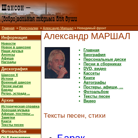
Главная
»
Персоналии
»
Александр Маршал
» Невидимый фронт
Александр МАРШАЛ
Информация
Новости
Новое в шансоне
Главная
Наши друзья
Биография
Анонсы
Афиша
Персональные диски
Награды
Песни в сборниках
DVD, видео
Дискография
Кассеты
Шансон X
Книги
Истоки
Автографы
Военный шансон
Песни цыган
Постеры, афиши, ...
Барды
Фотоальбом
Ретро, эстрада ...
Тексты песен
Архив
Видео
Историческая справка
Хорошая музыка
Афиши, постеры ...
Тексты песен, стихи
Заметки
Книги
Тексты песен
Фотоальбом
От Д.Анискевича