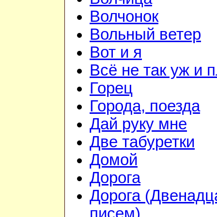
Волчонок
Вольный ветер
Вот и я
Всё не так уж и 
Горец
Города, поезда
Дай руку мне
Две табуретки
Домой
Дорога
Дорога (Двенадц
писем)