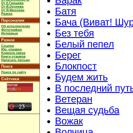
Барак
От Е.Гиршева
От В.Окунева
Батя
От Я.Фролова
Разное
Бача (Виват! Шур
Персоналии
Об исполнителях
Фотографии
Без тебя
Интервью
Разное
Белый пепел
Ссылки
Юр. справка
Берег
Комната смеха
Книга отзывов
Написать письмо
Блокпост
Поиск
Поиск по сайту
Будем жить
Счётчики
В последний пут
Ветеран
Вещая судьба
Вожак
Волчица