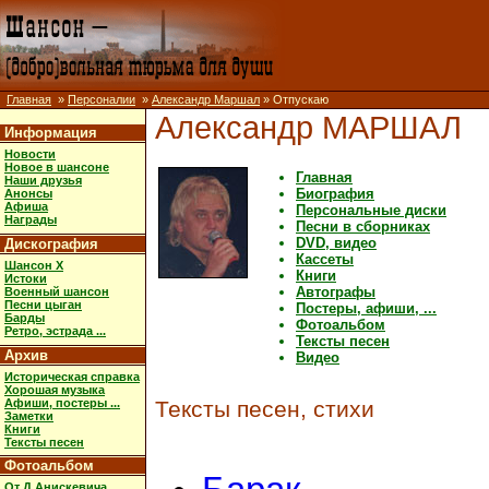
Главная
»
Персоналии
»
Александр Маршал
» Отпускаю
Александр МАРШАЛ
Информация
Новости
Новое в шансоне
Главная
Наши друзья
Биография
Анонсы
Афиша
Персональные диски
Награды
Песни в сборниках
DVD, видео
Дискография
Кассеты
Шансон X
Книги
Истоки
Автографы
Военный шансон
Песни цыган
Постеры, афиши, ...
Барды
Фотоальбом
Ретро, эстрада ...
Тексты песен
Архив
Видео
Историческая справка
Хорошая музыка
Афиши, постеры ...
Тексты песен, стихи
Заметки
Книги
Тексты песен
Фотоальбом
От Д.Анискевича