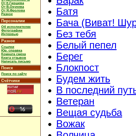
Барак
От Е.Гиршева
От В.Окунева
Батя
От Я.Фролова
Разное
Бача (Виват! Шур
Персоналии
Об исполнителях
Фотографии
Без тебя
Интервью
Разное
Белый пепел
Ссылки
Юр. справка
Берег
Комната смеха
Книга отзывов
Написать письмо
Блокпост
Поиск
Поиск по сайту
Будем жить
Счётчики
В последний пут
Ветеран
Вещая судьба
Вожак
Волчица