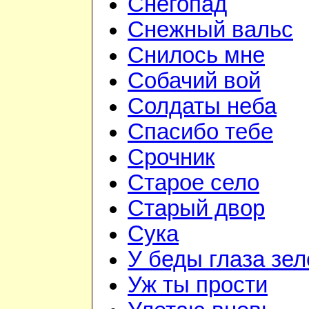
Снегопад
Снежный вальс
Снилось мне
Собачий вой
Солдаты неба
Спасибо тебе
Срочник
Старое село
Старый двор
Сука
У беды глаза зе
Уж ты прости