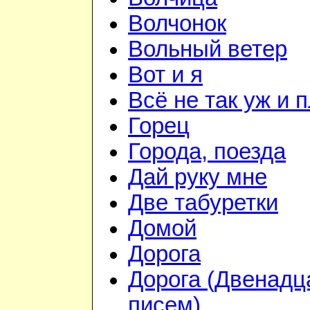
Волчонок
Вольный ветер
Вот и я
Всё не так уж и 
Горец
Города, поезда
Дай руку мне
Две табуретки
Домой
Дорога
Дорога (Двенадц
писем)