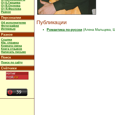
От Е.Гиршева
От В.Окунева
От Я.Фролова
Разное
Персоналии
Публикации
Об исполнителях
Фотографии
Интервью
Романтика по-русски
(Алена Мальцева, Щи
Разное
Ссылки
Юр. справка
Комната смеха
Книга отзывов
Написать письмо
Поиск
Поиск по сайту
Счётчики