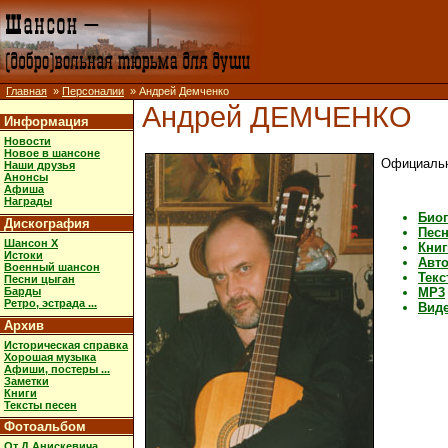
Главная
»
Персоналии
» Андрей Демченко
Андрей ДЕМЧЕНКО
Информация
Новости
Новое в шансоне
Официальн
Наши друзья
Анонсы
Афиша
Награды
Био
Дискография
Песн
Шансон X
Книг
Истоки
Авт
Военный шансон
Текс
Песни цыган
Барды
MP3
Ретро, эстрада ...
Вид
Архив
Историческая справка
Хорошая музыка
Афиши, постеры ...
Заметки
Книги
Тексты песен
Фотоальбом
От Д.Анискевича