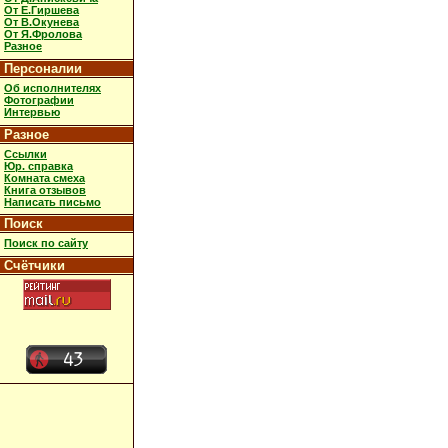
От Е.Гиршева
От В.Окунева
От Я.Фролова
Разное
Персоналии
Об исполнителях
Фотографии
Интервью
Разное
Ссылки
Юр. справка
Комната смеха
Книга отзывов
Написать письмо
Поиск
Поиск по сайту
Счётчики