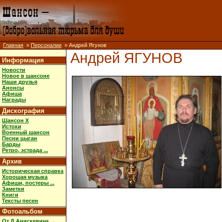
Главная
»
Персоналии
» Андрей Ягунов
Андрей ЯГУНОВ
Информация
Новости
Новое в шансоне
Наши друзья
Анонсы
Афиша
Награды
Дискография
Шансон X
Истоки
Военный шансон
Песни цыган
Барды
Ретро, эстрада ...
Архив
Историческая справка
Хорошая музыка
Афиши, постеры ...
Заметки
Книги
Тексты песен
Фотоальбом
От Д.Анискевича