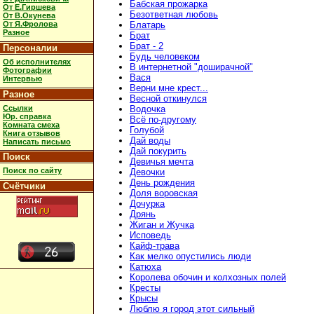
Бабская прожарка
От Е.Гиршева
Безответная любовь
От В.Окунева
От Я.Фролова
Блатарь
Разное
Брат
Брат - 2
Персоналии
Будь человеком
Об исполнителях
В интернетной "доширачной"
Фотографии
Вася
Интервью
Верни мне крест...
Разное
Весной откинулся
Ссылки
Водочка
Юр. справка
Всё по-другому
Комната смеха
Голубой
Книга отзывов
Дай воды
Написать письмо
Дай покурить
Поиск
Девичья мечта
Поиск по сайту
Девочки
День рождения
Счётчики
Доля воровская
Дочурка
Дрянь
Жиган и Жучка
Исповедь
Кайф-трава
Как мелко опустились люди
Катюха
Королева обочин и колхозных полей
Кресты
Крысы
Люблю я город этот сильный