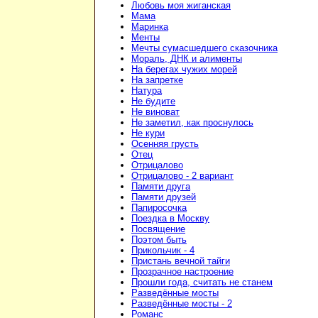
Любовь моя жиганская
Мама
Маринка
Менты
Мечты сумасшедшего сказочника
Мораль, ДНК и алименты
На берегах чужих морей
На запретке
Натура
Не будите
Не виноват
Не заметил, как проснулось
Не кури
Осенняя грусть
Отец
Отрицалово
Отрицалово - 2 вариант
Памяти друга
Памяти друзей
Папиросочка
Поездка в Москву
Посвящение
Поэтом быть
Прикольчик - 4
Пристань вечной тайги
Прозрачное настроение
Прошли года, считать не станем
Разведённые мосты
Разведённые мосты - 2
Романс