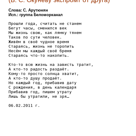
(В. С. Окуневу экспромт от друга)
Слова: С. Арутюнян
Исп.: группа Беломорканал
Прошли года, считать не станем

Бегут часы, сменился век

Мы жизнь свою, как лямку тянем

Таков по сути человек.

Живём в своё чудное время

Стараясь, жизнь не торопить

Несём мы каждый своё бремя

Стараясь что-то накопить.

Кто-то всю жизнь на зависть тратит,

А кто-то радость раздаёт.

Кому-то просто солнца хватит,

А кто-то душу продаёт.

Но каждый год, прибавив дату

С рождения, в день календаря

Прибавив год, пишем утрату

Лишь бы утратили, не зря…

06.02.2011 г.