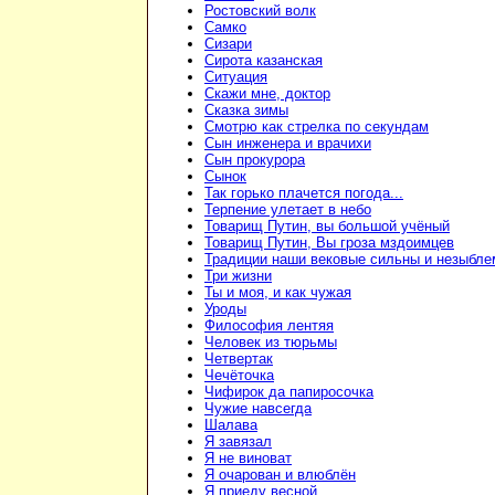
Ростовский волк
Самко
Сизари
Сирота казанская
Ситуация
Скажи мне, доктор
Сказка зимы
Смотрю как стрелка по секундам
Сын инженера и врачихи
Сын прокурора
Сынок
Так горько плачется погода...
Терпение улетает в небо
Товарищ Путин, вы большой учёный
Товарищ Путин, Вы гроза мздоимцев
Традиции наши вековые сильны и незыбл
Три жизни
Ты и моя, и как чужая
Уроды
Философия лентяя
Человек из тюрьмы
Четвертак
Чечёточка
Чифирок да папиросочка
Чужие навсегда
Шалава
Я завязал
Я не виноват
Я очарован и влюблён
Я приеду весной