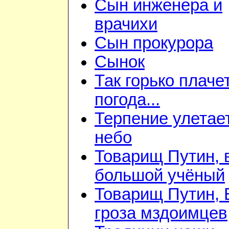
Сын инженера и
врачихи
Сын прокурора
Сынок
Так горько плаче
погода...
Терпение улетае
небо
Товарищ Путин, 
большой учёный
Товарищ Путин,
гроза мздоимцев