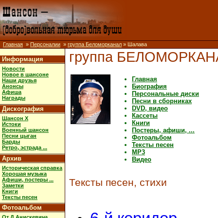
Главная
»
Персоналии
»
группа Беломорканал
» Шалава
группа БЕЛОМОРКАН
Информация
Новости
Новое в шансоне
Главная
Наши друзья
Биография
Анонсы
Афиша
Персональные диски
Награды
Песни в сборниках
DVD, видео
Дискография
Кассеты
Шансон X
Книги
Истоки
Постеры, афиши, ...
Военный шансон
Песни цыган
Фотоальбом
Барды
Тексты песен
Ретро, эстрада ...
MP3
Архив
Видео
Историческая справка
Хорошая музыка
Афиши, постеры ...
Тексты песен, стихи
Заметки
Книги
Тексты песен
Фотоальбом
От Д.Анискевича