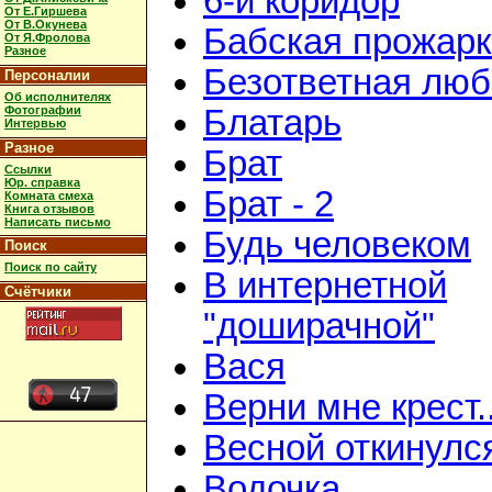
6-й коридор
От Е.Гиршева
От В.Окунева
Бабская прожар
От Я.Фролова
Разное
Безответная люб
Персоналии
Об исполнителях
Фотографии
Блатарь
Интервью
Разное
Брат
Ссылки
Юр. справка
Брат - 2
Комната смеха
Книга отзывов
Написать письмо
Будь человеком
Поиск
Поиск по сайту
В интернетной
Счётчики
"доширачной"
Вася
Верни мне крест..
Весной откинулс
Водочка