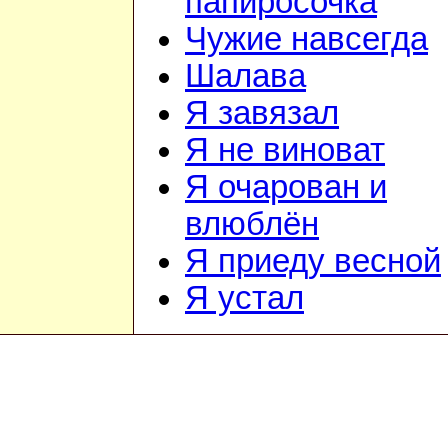
папиросочка
Чужие навсегда
Шалава
Я завязал
Я не виноват
Я очарован и
влюблён
Я приеду весной
Я устал