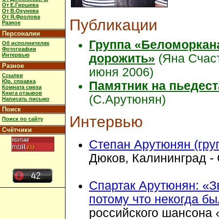
От Е.Гиршева
От В.Окунева
От Я.Фролова
Публикации
Разное
Персоналии
Группа «Беломоркан
Об исполнителях
Фотографии
Интервью
дорожить»
(Яна Счаст
Разное
июня 2006)
Ссылки
Юр. справка
Памятник на пьедест
Комната смеха
Книга отзывов
(С.Арутюнян)
Написать письмо
Поиск
Интервью
Поиск по сайту
Счётчики
Степан Арутюнян (гру
Дюков, Калининград - 
Спартак Арутюнян: «З
потому что некогда б
российского шансона 