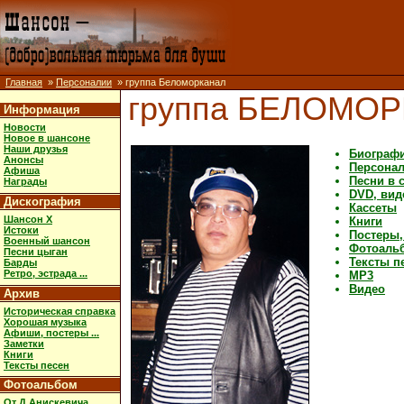
Главная
»
Персоналии
» группа Беломорканал
группа БЕЛОМО
Информация
Новости
Новое в шансоне
Наши друзья
Биограф
Анонсы
Персона
Афиша
Песни в 
Награды
DVD, вид
Дискография
Кассеты
Шансон X
Книги
Истоки
Постеры,
Военный шансон
Фотоаль
Песни цыган
Тексты п
Барды
Ретро, эстрада ...
MP3
Видео
Архив
Историческая справка
Хорошая музыка
Афиши, постеры ...
Заметки
Книги
Тексты песен
Фотоальбом
От Д.Анискевича