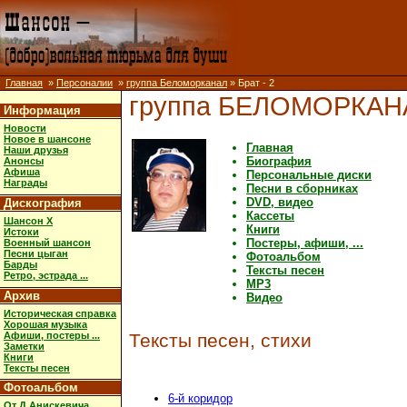
Главная
»
Персоналии
»
группа Беломорканал
» Брат - 2
группа БЕЛОМОРКАН
Информация
Новости
Новое в шансоне
Главная
Наши друзья
Биография
Анонсы
Афиша
Персональные диски
Награды
Песни в сборниках
DVD, видео
Дискография
Кассеты
Шансон X
Книги
Истоки
Постеры, афиши, ...
Военный шансон
Песни цыган
Фотоальбом
Барды
Тексты песен
Ретро, эстрада ...
MP3
Архив
Видео
Историческая справка
Хорошая музыка
Афиши, постеры ...
Тексты песен, стихи
Заметки
Книги
Тексты песен
Фотоальбом
6-й коридор
От Д.Анискевича