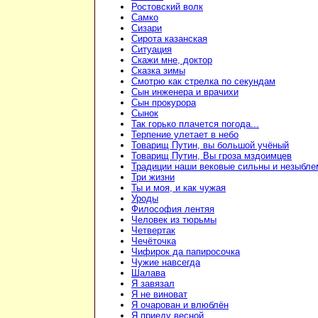
Ростовский волк
Самко
Сизари
Сирота казанская
Ситуация
Скажи мне, доктор
Сказка зимы
Смотрю как стрелка по секундам
Сын инженера и врачихи
Сын прокурора
Сынок
Так горько плачется погода...
Терпение улетает в небо
Товарищ Путин, вы большой учёный
Товарищ Путин, Вы гроза мздоимцев
Традиции наши вековые сильны и незыбл
Три жизни
Ты и моя, и как чужая
Уроды
Философия лентяя
Человек из тюрьмы
Четвертак
Чечёточка
Чифирок да папиросочка
Чужие навсегда
Шалава
Я завязал
Я не виноват
Я очарован и влюблён
Я приеду весной