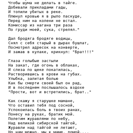
Чтобы шума не делать в тайге.

Добивали прикладами гады,

И топили убитых в реке.

Плюнул кровью я в рыло паскуде,

Перед ним на колени не встал.

Комиссар из нагана три раза

По груди моей, сука, стрелял."

Дал бродяга бродяге водицы,

Снял с себя старый в дырах бушлат,

Посмотрел адресок на конверте,

И зажав в кулаке, крикнул: "Брат!!!"

Глаза голыбые застыли

На закат, где огонь в облаках,

И слеза по щеке покатилась,

Растворившись в крови на губах.

Улыбка, залитая болью

Как бы смерти своей был он рад,

И в последнем послышалось вздохе

"Прости, вот и встретились, брат.."

Как скажу я старушке мамане,

Что оставил тебя под сосной,

Успокоилась боль в твоих ранах,

Понесу на руках, братик мой.

Полетим журавлями по небу,

Над великой сибирской тайгой,

Журавли над тайгой не летают,
