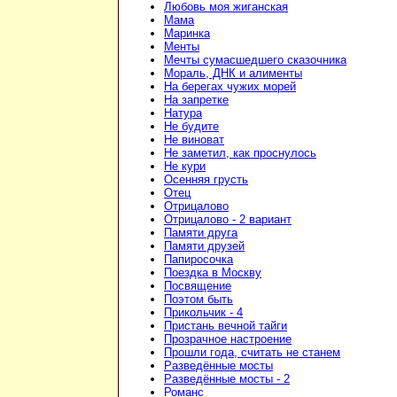
Любовь моя жиганская
Мама
Маринка
Менты
Мечты сумасшедшего сказочника
Мораль, ДНК и алименты
На берегах чужих морей
На запретке
Натура
Не будите
Не виноват
Не заметил, как проснулось
Не кури
Осенняя грусть
Отец
Отрицалово
Отрицалово - 2 вариант
Памяти друга
Памяти друзей
Папиросочка
Поездка в Москву
Посвящение
Поэтом быть
Прикольчик - 4
Пристань вечной тайги
Прозрачное настроение
Прошли года, считать не станем
Разведённые мосты
Разведённые мосты - 2
Романс