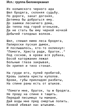
Исп.: группа Беломорканал
Из колымского черного ада

Шел бродяга, склоняя судьбу.

По дороге, закат догоняя,

Дотемна бы добраться ему.

До заимки лесничего дома,

До тепла под горой огоньков,

Да не стать бы ему черной ночкой

Добычей голодных волков.

Шел, спешил мимо леса бродяга,

Папироски пуская дымок,

И послышалось, кто-то окликнул:

"Помоги, Христа ради, браток.."

Под сосною, в крови вся рубаха,

Босой каторжанин лежал

Больные глаза закрывая,

Он хрипел и тихо стонал.

На груди его, пулей пробитой,

Кровь залила кресты куполов.

Брови, губы прикладом разбиты,

На спине раны есть от штыков.

"Помоги мне, браток, ты ж бродяга.

Не прошу на спине я тащить.

Передай письмецо ты мамане,

Дай воды мне пред смертью попить.

Конвой убивал нас штыками,
