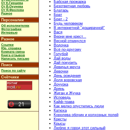
Бабская прожарка
От Е.Гиршева
Безответная любовь
От В.Окунева
От Я.Фролова
Блатарь
Разное
Брат
Брат - 2
Персоналии
Будь человеком
Об исполнителях
В интернетной "доширачной"
Фотографии
Вася
Интервью
Верни мне крест...
Разное
Весной откинулся
Ссылки
Водочка
Юр. справка
Всё по-другому
Комната смеха
Голубой
Книга отзывов
Дай воды
Написать письмо
Дай покурить
Поиск
Девичья мечта
Поиск по сайту
Девочки
День рождения
Счётчики
Доля воровская
Дочурка
Дрянь
Жиган и Жучка
Исповедь
Кайф-трава
Как мелко опустились люди
Катюха
Королева обочин и колхозных полей
Кресты
Крысы
Люблю я город этот сильный