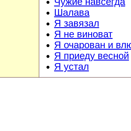
Чужие навсегда
Шалава
Я завязал
Я не виноват
Я очарован и вл
Я приеду весной
Я устал