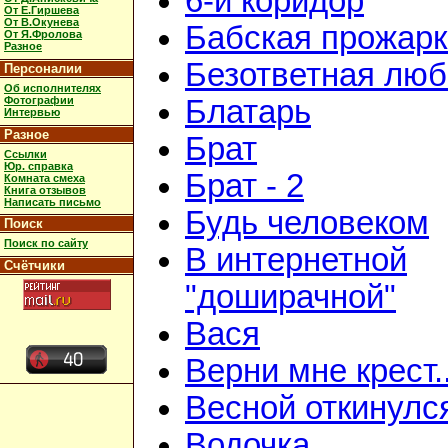
6-й коридор
От Е.Гиршева
От В.Окунева
Бабская прожар
От Я.Фролова
Разное
Безответная люб
Персоналии
Об исполнителях
Фотографии
Блатарь
Интервью
Разное
Брат
Ссылки
Юр. справка
Брат - 2
Комната смеха
Книга отзывов
Написать письмо
Будь человеком
Поиск
Поиск по сайту
В интернетной
Счётчики
"доширачной"
Вася
Верни мне крест..
Весной откинулс
Водочка