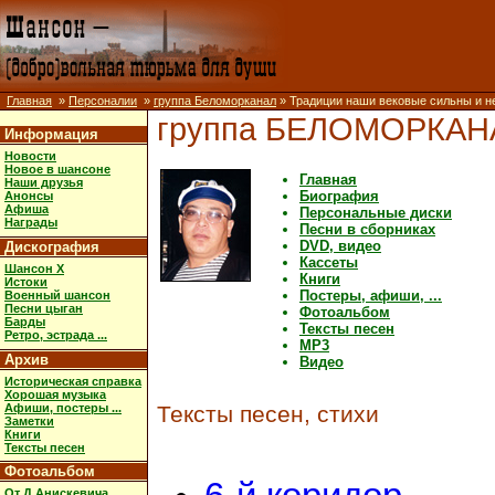
Главная
»
Персоналии
»
группа Беломорканал
» Традиции наши вековые сильны и 
группа БЕЛОМОРКАН
Информация
Новости
Новое в шансоне
Главная
Наши друзья
Биография
Анонсы
Афиша
Персональные диски
Награды
Песни в сборниках
DVD, видео
Дискография
Кассеты
Шансон X
Книги
Истоки
Постеры, афиши, ...
Военный шансон
Песни цыган
Фотоальбом
Барды
Тексты песен
Ретро, эстрада ...
MP3
Архив
Видео
Историческая справка
Хорошая музыка
Афиши, постеры ...
Тексты песен, стихи
Заметки
Книги
Тексты песен
Фотоальбом
От Д.Анискевича