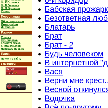
6-й коридор
От Е.Гиршева
От В.Окунева
Бабская прожар
От Я.Фролова
Разное
Безответная люб
Персоналии
Об исполнителях
Фотографии
Блатарь
Интервью
Разное
Брат
Ссылки
Юр. справка
Брат - 2
Комната смеха
Книга отзывов
Написать письмо
Будь человеком
Поиск
Поиск по сайту
В интернетной "
Счётчики
Вася
Верни мне крест..
Весной откинулс
Водочка
Всё по-другому