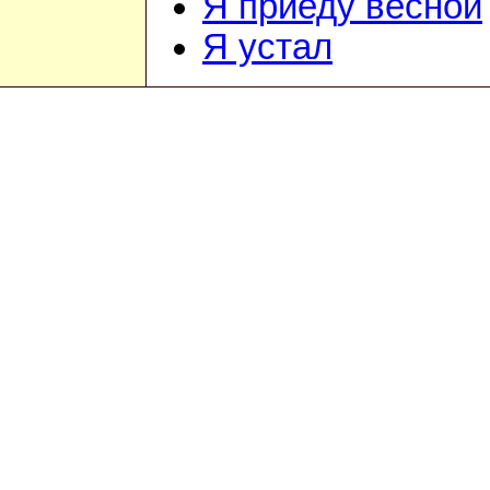
Я приеду весной
Я устал