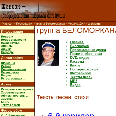
Главная
»
Персоналии
»
группа Беломорканал
» Мораль, ДНК и алименты
группа БЕЛОМОРКАН
Информация
Новости
Новое в шансоне
Главная
Наши друзья
Биография
Анонсы
Афиша
Персональные диски
Награды
Песни в сборниках
DVD, видео
Дискография
Кассеты
Шансон X
Книги
Истоки
Постеры, афиши, ...
Военный шансон
Песни цыган
Фотоальбом
Барды
Тексты песен
Ретро, эстрада ...
MP3
Архив
Видео
Историческая справка
Хорошая музыка
Афиши, постеры ...
Тексты песен, стихи
Заметки
Книги
Тексты песен
Фотоальбом
От Д.Анискевича