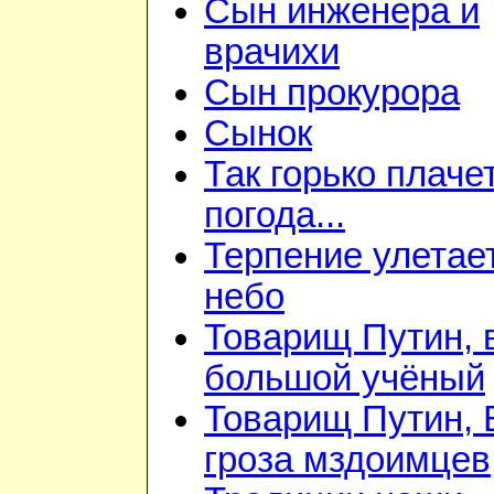
Сын инженера и
врачихи
Сын прокурора
Сынок
Так горько плаче
погода...
Терпение улетае
небо
Товарищ Путин, 
большой учёный
Товарищ Путин,
гроза мздоимцев