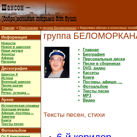
Главная
»
Персоналии
»
группа Беломорканал
» Королева обочин и колхозных полей
группа БЕЛОМОРКАН
Информация
Новости
Новое в шансоне
Главная
Наши друзья
Биография
Анонсы
Афиша
Персональные диски
Награды
Песни в сборниках
DVD, видео
Дискография
Кассеты
Шансон X
Книги
Истоки
Постеры, афиши, ...
Военный шансон
Песни цыган
Фотоальбом
Барды
Тексты песен
Ретро, эстрада ...
MP3
Архив
Видео
Историческая справка
Хорошая музыка
Афиши, постеры ...
Тексты песен, стихи
Заметки
Книги
Тексты песен
Фотоальбом
От Д.Анискевича