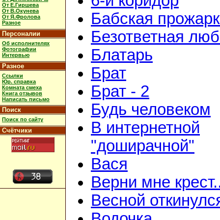
6-й коридор
От Е.Гиршева
От В.Окунева
Бабская прожар
От Я.Фролова
Разное
Безответная люб
Персоналии
Об исполнителях
Фотографии
Блатарь
Интервью
Разное
Брат
Ссылки
Юр. справка
Брат - 2
Комната смеха
Книга отзывов
Написать письмо
Будь человеком
Поиск
Поиск по сайту
В интернетной
Счётчики
"доширачной"
Вася
Верни мне крест..
Весной откинулс
Водочка