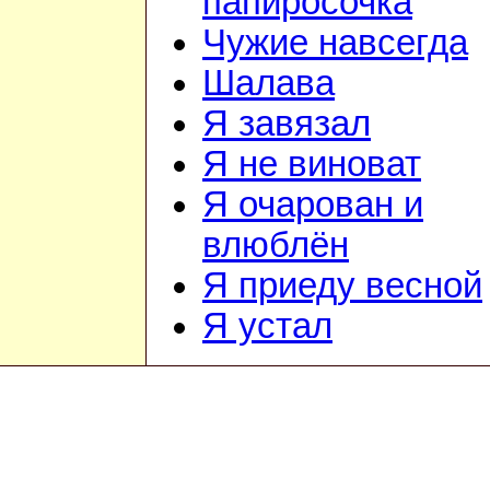
папиросочка
Чужие навсегда
Шалава
Я завязал
Я не виноват
Я очарован и
влюблён
Я приеду весной
Я устал