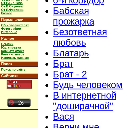
6-й коридор
От Е.Гиршева
От В.Окунева
Бабская
От Я.Фролова
Разное
прожарка
Персоналии
Об исполнителях
Фотографии
Безответная
Интервью
Разное
любовь
Ссылки
Юр. справка
Блатарь
Комната смеха
Книга отзывов
Написать письмо
Брат
Поиск
Поиск по сайту
Брат - 2
Счётчики
Будь человеком
В интернетной
"доширачной"
Вася
Верни мне