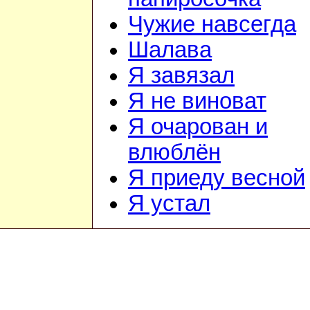
Чужие навсегда
Шалава
Я завязал
Я не виноват
Я очарован и
влюблён
Я приеду весной
Я устал