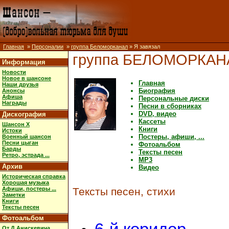
Главная
»
Персоналии
»
группа Беломорканал
» Я завязал
группа БЕЛОМОРКАН
Информация
Новости
Новое в шансоне
Главная
Наши друзья
Биография
Анонсы
Афиша
Персональные диски
Награды
Песни в сборниках
DVD, видео
Дискография
Кассеты
Шансон X
Книги
Истоки
Постеры, афиши, ...
Военный шансон
Песни цыган
Фотоальбом
Барды
Тексты песен
Ретро, эстрада ...
MP3
Архив
Видео
Историческая справка
Хорошая музыка
Афиши, постеры ...
Тексты песен, стихи
Заметки
Книги
Тексты песен
Фотоальбом
От Д.Анискевича