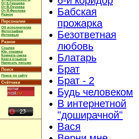
6-й коридор
От Е.Гиршева
От В.Окунева
Бабская
От Я.Фролова
Разное
прожарка
Персоналии
Об исполнителях
Фотографии
Безответная
Интервью
Разное
любовь
Ссылки
Юр. справка
Блатарь
Комната смеха
Книга отзывов
Написать письмо
Брат
Поиск
Поиск по сайту
Брат - 2
Счётчики
Будь человеком
В интернетной
"доширачной"
Вася
Верни мне