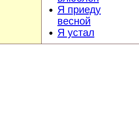
Я приеду
весной
Я устал