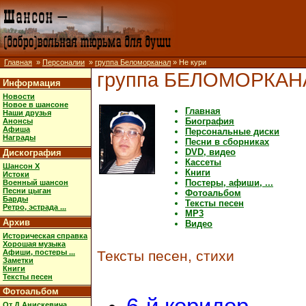
Главная
»
Персоналии
»
группа Беломорканал
» Не кури
группа БЕЛОМОРКАН
Информация
Новости
Новое в шансоне
Главная
Наши друзья
Биография
Анонсы
Афиша
Персональные диски
Награды
Песни в сборниках
DVD, видео
Дискография
Кассеты
Шансон X
Книги
Истоки
Постеры, афиши, ...
Военный шансон
Песни цыган
Фотоальбом
Барды
Тексты песен
Ретро, эстрада ...
MP3
Архив
Видео
Историческая справка
Хорошая музыка
Афиши, постеры ...
Тексты песен, стихи
Заметки
Книги
Тексты песен
Фотоальбом
От Д.Анискевича