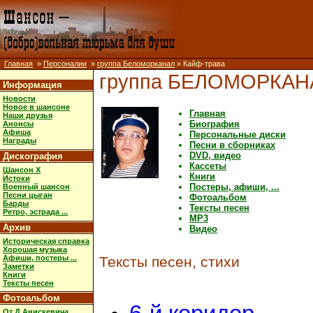
Главная
»
Персоналии
»
группа Беломорканал
» Кайф-трава
группа БЕЛОМОРКАН
Информация
Новости
Новое в шансоне
Главная
Наши друзья
Биография
Анонсы
Афиша
Персональные диски
Награды
Песни в сборниках
DVD, видео
Дискография
Кассеты
Шансон X
Книги
Истоки
Постеры, афиши, ...
Военный шансон
Песни цыган
Фотоальбом
Барды
Тексты песен
Ретро, эстрада ...
MP3
Архив
Видео
Историческая справка
Хорошая музыка
Афиши, постеры ...
Тексты песен, стихи
Заметки
Книги
Тексты песен
Фотоальбом
От Д.Анискевича