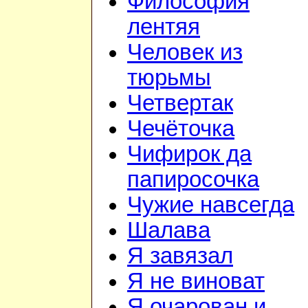
Философия
лентяя
Человек из
тюрьмы
Четвертак
Чечёточка
Чифирок да
папиросочка
Чужие навсегда
Шалава
Я завязал
Я не виноват
Я очарован и