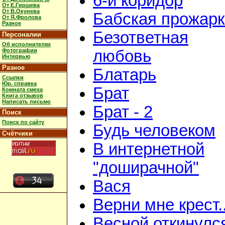
6-й коридор
От Е.Гиршева
От В.Окунева
Бабская прожар
От Я.Фролова
Разное
Безответная
Персоналии
Об исполнителях
Фотографии
любовь
Интервью
Разное
Блатарь
Ссылки
Юр. справка
Брат
Комната смеха
Книга отзывов
Написать письмо
Брат - 2
Поиск
Поиск по сайту
Будь человеком
Счётчики
В интернетной
"доширачной"
Вася
Верни мне крест..
Весной откинулс