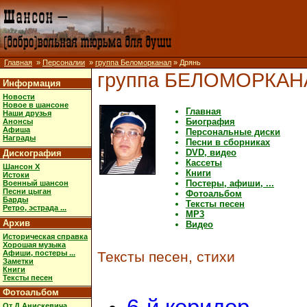
Главная
»
Персоналии
»
группа Беломорканал
» Дрянь
группа БЕЛОМОРКАН
Информация
Новости
Новое в шансоне
Главная
Наши друзья
Биография
Анонсы
Афиша
Персональные диски
Награды
Песни в сборниках
DVD, видео
Дискография
Кассеты
Шансон X
Книги
Истоки
Постеры, афиши, ...
Военный шансон
Песни цыган
Фотоальбом
Барды
Тексты песен
Ретро, эстрада ...
MP3
Архив
Видео
Историческая справка
Хорошая музыка
Афиши, постеры ...
Тексты песен, стихи
Заметки
Книги
Тексты песен
Фотоальбом
От Д.Анискевича