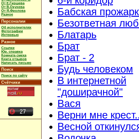
6-й коридор
От Е.Гиршева
От В.Окунева
Бабская прожар
От Я.Фролова
Разное
Безответная люб
Персоналии
Об исполнителях
Фотографии
Блатарь
Интервью
Разное
Брат
Ссылки
Юр. справка
Брат - 2
Комната смеха
Книга отзывов
Написать письмо
Будь человеком
Поиск
Поиск по сайту
В интернетной
Счётчики
"доширачной"
Вася
Верни мне крест..
Весной откинулс
Водочка