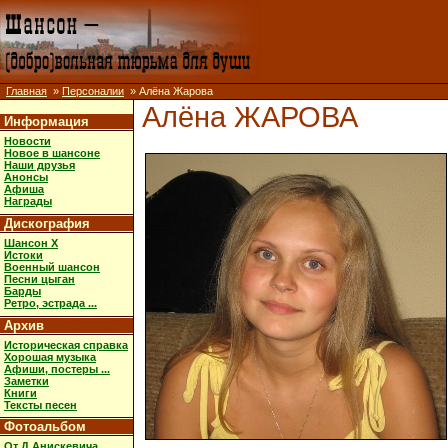
Главная
»
Персоналии
» Алёна Жарова
Алёна ЖАРОВА
Информация
Новости
Новое в шансоне
Наши друзья
Анонсы
Афиша
Награды
Дискография
Шансон X
Истоки
Военный шансон
Песни цыган
Барды
Ретро, эстрада ...
Архив
Историческая справка
Хорошая музыка
Афиши, постеры ...
Заметки
Книги
Тексты песен
Фотоальбом
От Д.Анискевича