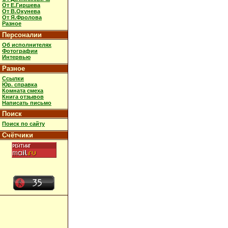
От Е.Гиршева
От В.Окунева
От Я.Фролова
Разное
Персоналии
Об исполнителях
Фотографии
Интервью
Разное
Ссылки
Юр. справка
Комната смеха
Книга отзывов
Написать письмо
Поиск
Поиск по сайту
Счётчики