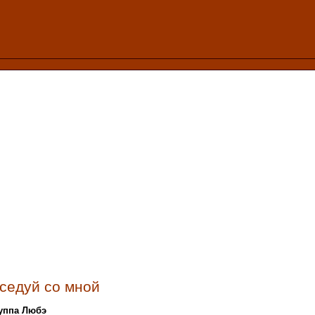
седуй со мной
руппа Любэ