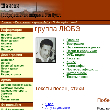
Главная
»
Персоналии
»
группа Любэ
» Побеседуй со мной
группа ЛЮБЭ
Информация
Новости
Новое в шансоне
Главная
Наши друзья
Биография
Анонсы
Афиша
Персональные диски
Награды
Песни в сборниках
DVD, видео
Дискография
Кассеты
Шансон X
Книги
Истоки
Автографы
Военный шансон
Песни цыган
Постеры, афиши, ...
Барды
Фотоальбом
Ретро, эстрада ...
Тексты песен
Архив
Историческая справка
Тексты песен, стихи
Хорошая музыка
Афиши, постеры ...
Заметки
Книги
Побе
Тексты песен
9 вал
Фотоальбом
А ну-ка девушки
Исп.: г
От Д.Анискевича