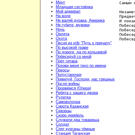
Мент
Самым 
Младшая сестрёнка
Мой адмирал
Незаме
На воле
Предве
Не валяй дурака, Америка
И пока
Не губите, мужики
Побесе
Ночь
Побесе
Орлята
Побесе
Охота
Песня из к/ф "Путь к причалу"
По высокой траве
По дороге, да по кольцевой
Побеседуй со мной
Поёт гитара
Позови меня тихо по имени
Покосы
Полустаночки
Помилуй, Господи, нас грешных
После войны
Прорвёмся (Опера)
Ребята с нашего двора
Рулетка
Самоволочка
Сирота Казанская
Скворцы
Скоро дембель
Служили два товарища
Солдат
Спят курганы тёмные
Станция Таганская