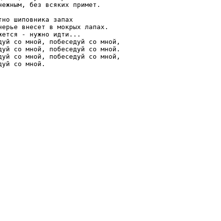
нежным, без всяких примет. 

тно шиповника запах

черье внесет в мокрых лапах.

жется - нужно идти...

дуй со мной, побеседуй со мной,

дуй со мной, побеседуй со мной.

дуй со мной, побеседуй со мной,
