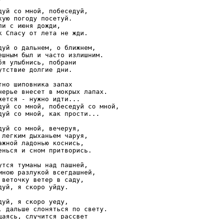
дуй со мной, побеседуй,

хую погоду посетуй.

ли с июня дожди,

к Спасу от лета не жди. 

дуй о дальнем, о ближнем,

ешным был и часто излишним.

бя улыбнись, побрани

утствие долгие дни. 

тно шиповника запах

черье внесет в мокрых лапах.

жется - нужно идти...

дуй со мной, побеседуй со мной,

дуй со мной, как прости... 

дуй со мной, вечеруя,

 легким дыханьем чаруя,

ажной ладонью коснись,

енься и сном притворись. 

утся туманы над пашней,

мною разлукой всегдашней,

 веточку ветер в саду,

дуй, я скоро уйду. 

дуй, я скоро уеду,

, дальше слоняться по свету.

щаясь, случится рассвет
