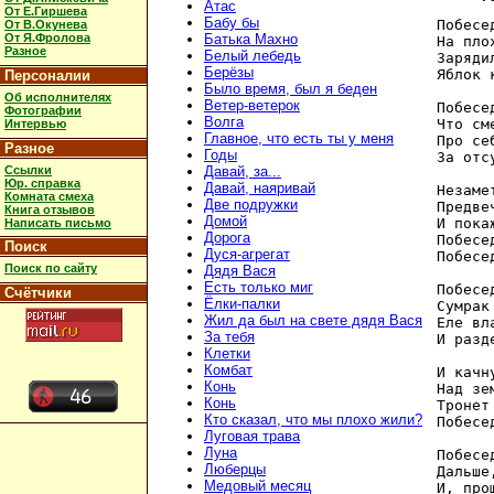
Атас
От Е.Гиршева
Бабу бы
Побесе
От В.Окунева
От Я.Фролова
Батька Махно
На пло
Разное
Белый лебедь
Заряди
Берёзы
Яблок 
Персоналии
Было время, был я беден
Об исполнителях
Ветер-ветерок
Побесе
Фотографии
Волга
Что см
Интервью
Главное, что есть ты у меня
Про се
Разное
Годы
За отс
Ссылки
Давай, за...
Юр. справка
Давай, наяривай
Незаме
Комната смеха
Две подружки
Предве
Книга отзывов
Домой
И пока
Написать письмо
Дорога
Побесе
Поиск
Дуся-агрегат
Побесе
Поиск по сайту
Дядя Вася
Есть только миг
Побесе
Счётчики
Ёлки-палки
Сумрак
Жил да был на свете дядя Вася
Еле вл
За тебя
И разд
Клетки
Комбат
И качн
Конь
Над зе
Конь
Тронет
Кто сказал, что мы плохо жили?
Побесе
Луговая трава
Луна
Побесе
Люберцы
Дальше
Медовый месяц
И, про