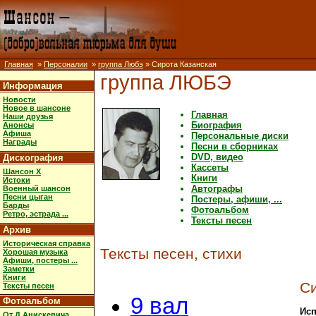
Главная
»
Персоналии
»
группа Любэ
» Сирота Казанская
группа ЛЮБЭ
Информация
Новости
Новое в шансоне
Главная
Наши друзья
Биография
Анонсы
Афиша
Персональные диски
Награды
Песни в сборниках
DVD, видео
Дискография
Кассеты
Шансон X
Книги
Истоки
Автографы
Военный шансон
Песни цыган
Постеры, афиши, ...
Барды
Фотоальбом
Ретро, эстрада ...
Тексты песен
Архив
Историческая справка
Тексты песен, стихи
Хорошая музыка
Афиши, постеры ...
Заметки
Книги
Си
Тексты песен
9 вал
Фотоальбом
Исп
От Д.Анискевича