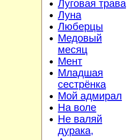
Луговая трава
Луна
Люберцы
Медовый
месяц
Мент
Младшая
сестрёнка
Мой адмирал
На воле
Не валяй
дурака,