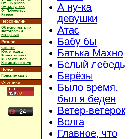
От Е.Гиршева
А ну-ка
  
От В.Окунева
От Я.Фролова
  
Разное
девушки
  
  
Персоналии
Атас
Об исполнителях
   
Фотографии
  
Интервью
Бабу бы
  
Разное
   
Ссылки
Батька Махно
Юр. справка
  
Комната смеха
  
Книга отзывов
Белый лебедь
  
Написать письмо
  
Поиск
Берёзы
Поиск по сайту
   
  
Счётчики
Было время,
  
   
был я беден
  
  
Ветер-ветерок
  
  
Волга
   
  
Главное, что
  
  