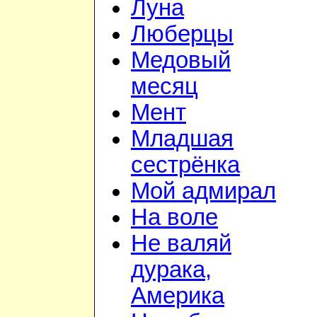
Луна
Люберцы
Медовый
месяц
Мент
Младшая
сестрёнка
Мой адмирал
На воле
Не валяй
дурака,
Америка