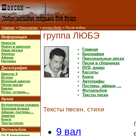
Главная
»
Персоналии
»
группа Любэ
» После войны
группа ЛЮБЭ
Информация
Новости
Новое в шансоне
Главная
Наши друзья
Биография
Анонсы
Афиша
Персональные диски
Награды
Песни в сборниках
DVD, видео
Дискография
Кассеты
Шансон X
Книги
Истоки
Автографы
Военный шансон
Песни цыган
Постеры, афиши, ...
Барды
Фотоальбом
Ретро, эстрада ...
Тексты песен
Архив
Историческая справка
Тексты песен, стихи
Хорошая музыка
Афиши, постеры ...
Заметки
Книги
Тексты песен
9 вал
Фотоальбом
От Д.Анискевича