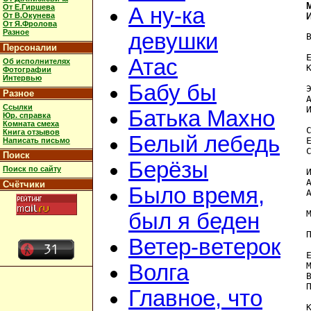
От Е.Гиршева
А ну-ка
От В.Окунева
И
От Я.Фролова
Разное
девушки
Персоналии
E
Атас
Об исполнителях
Фотографии
Интервью
Бабу бы
Разное
A
Ссылки
Батька Махно
Юр. справка
Комната смеха
Книга отзывов
Белый лебедь
E
Написать письмо
Поиск
Берёзы
Поиск по сайту
A
Счётчики
Было время,
 
был я беден
П
Ветер-ветерок
Волга
Главное, что