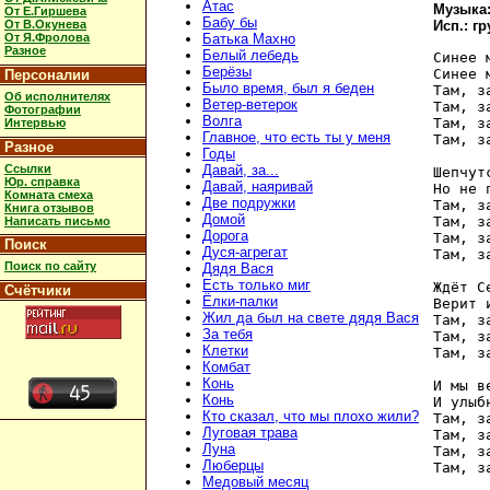
Атас
Музыка:
От Е.Гиршева
Бабу бы
От В.Окунева
Исп.: г
От Я.Фролова
Батька Махно
Разное
Белый лебедь
Синее 
Берёзы
Синее 
Персоналии
Было время, был я беден
Там, з
Об исполнителях
Ветер-ветерок
Там, з
Фотографии
Волга
Там, з
Интервью
Главное, что есть ты у меня
Там, з
Разное
Годы
Ссылки
Давай, за...
Шепчут
Юр. справка
Давай, наяривай
Но не 
Комната смеха
Две подружки
Там, з
Книга отзывов
Домой
Там, з
Написать письмо
Дорога
Там, з
Поиск
Дуся-агрегат
Там, з
Поиск по сайту
Дядя Вася
Есть только миг
Ждёт С
Счётчики
Ёлки-палки
Верит 
Жил да был на свете дядя Вася
Там, з
За тебя
Там, з
Клетки
Там, з
Комбат
Конь
И мы в
Конь
И улыб
Кто сказал, что мы плохо жили?
Там, з
Луговая трава
Там, з
Луна
Там, з
Люберцы
Там, з
Медовый месяц