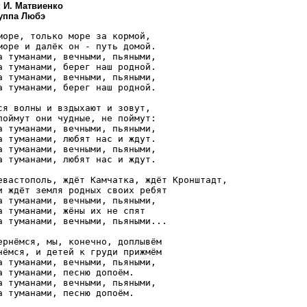
 И. Матвиенко
руппа Любэ
море, только море за кормой, 

море и далёк он - путь домой. 

а туманами, вечными, пьяными, 

а туманами, берег наш родной. 

а туманами, вечными, пьяными, 

а туманами, берег наш родной. 

ся волны и вздыхают и зовут, 

поймут они чудные, не поймут: 

а туманами, вечными, пьяными, 

а туманами, любят нас и ждут. 

а туманами, вечными, пьяными, 

а туманами, любят нас и ждут. 

евастополь, ждёт Камчатка, ждёт Кронштадт, 

и ждёт земля родных своих ребят 

а туманами, вечными, пьяными, 

а туманами, жёны их не спят 

а туманами, вечными, пьяными... 

ернёмся, мы, конечно, доплывём 

нёмся, и детей к груди прижмём 

а туманами, вечными, пьяными, 

а туманами, песню допоём. 

а туманами, вечными, пьяными, 

а туманами, песню допоём. 