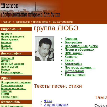
Главная
»
Персоналии
»
группа Любэ
» Там за туманами
группа ЛЮБЭ
Информация
Новости
Новое в шансоне
Главная
Наши друзья
Биография
Анонсы
Афиша
Персональные диски
Награды
Песни в сборниках
DVD, видео
Дискография
Кассеты
Шансон X
Книги
Истоки
Автографы
Военный шансон
Песни цыган
Постеры, афиши, ...
Барды
Фотоальбом
Ретро, эстрада ...
Тексты песен
Архив
Историческая справка
Тексты песен, стихи
Хорошая музыка
Афиши, постеры ...
Заметки
Книги
Там 
Тексты песен
9 вал
Фотоальбом
А ну-ка девушки
Слова: 
От Д.Анискевича