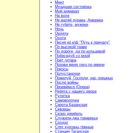
Мент
Младшая сестрёнка
Мой адмирал
На воле
Не валяй дурака, Америка
Не губите, мужики
Ночь
Орлята
Охота
Песня из к/ф "Путь к причалу"
По высокой траве
По дороге, да по кольцевой
Побеседуй со мной
Поёт гитара
Позови меня тихо по имени
Покосы
Полустаночки
Помилуй, Господи, нас грешных
После войны
Прорвёмся (Опера)
Ребята с нашего двора
Рулетка
Самоволочка
Сирота Казанская
Скворцы
Скоро дембель
Служили два товарища
Солдат
Спят курганы тёмные
Станция Таганская