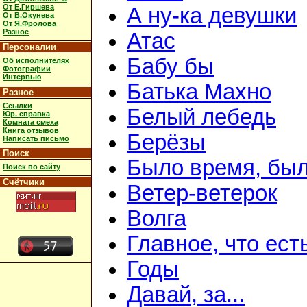
От Е.Гиршева
А ну-ка девушки
От В.Окунева
От Я.Фролова
Разное
Атас
Персоналии
Бабу бы
Об исполнителях
Фотографии
Интервью
Батька Махно
Разное
Ссылки
Белый лебедь
Юр. справка
Комната смеха
Книга отзывов
Берёзы
Написать письмо
Поиск
Было время, был
Поиск по сайту
Счётчики
Ветер-ветерок
Волга
Главное, что ест
Годы
Давай, за...