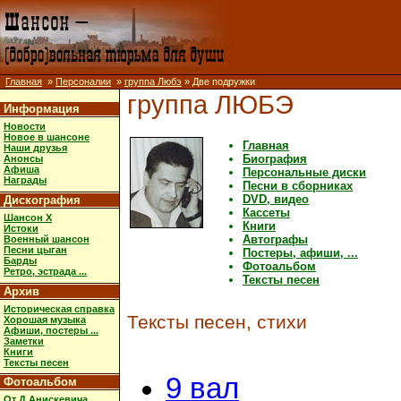
Главная
»
Персоналии
»
группа Любэ
» Две подружки
группа ЛЮБЭ
Информация
Новости
Новое в шансоне
Главная
Наши друзья
Биография
Анонсы
Афиша
Персональные диски
Награды
Песни в сборниках
DVD, видео
Дискография
Кассеты
Шансон X
Книги
Истоки
Автографы
Военный шансон
Песни цыган
Постеры, афиши, ...
Барды
Фотоальбом
Ретро, эстрада ...
Тексты песен
Архив
Историческая справка
Тексты песен, стихи
Хорошая музыка
Афиши, постеры ...
Заметки
Книги
Тексты песен
9 вал
Фотоальбом
От Д.Анискевича