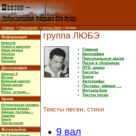
Главная
»
Персоналии
»
группа Любэ
» Шпарю
группа ЛЮБЭ
Информация
Новости
Новое в шансоне
Главная
Наши друзья
Биография
Анонсы
Афиша
Персональные диски
Награды
Песни в сборниках
DVD, видео
Дискография
Кассеты
Шансон X
Книги
Истоки
Автографы
Военный шансон
Песни цыган
Постеры, афиши, ...
Барды
Фотоальбом
Ретро, эстрада ...
Тексты песен
Архив
Историческая справка
Тексты песен, стихи
Хорошая музыка
Афиши, постеры ...
Заметки
Книги
Тексты песен
9 вал
Фотоальбом
От Д.Анискевича