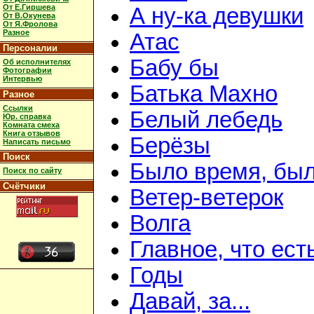
От Е.Гиршева
А ну-ка девушки
От В.Окунева
От Я.Фролова
Разное
Атас
Персоналии
Бабу бы
Об исполнителях
Фотографии
Интервью
Батька Махно
Разное
Ссылки
Белый лебедь
Юр. справка
Комната смеха
Книга отзывов
Берёзы
Написать письмо
Поиск
Было время, был
Поиск по сайту
Счётчики
Ветер-ветерок
Волга
Главное, что ест
Годы
Давай, за...