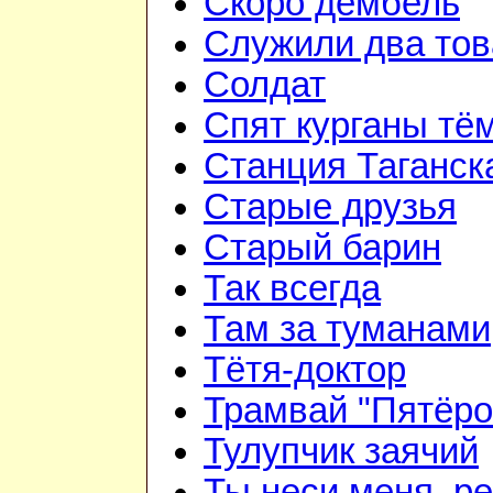
Скоро дембель
Служили два то
Солдат
Спят курганы тё
Станция Таганск
Старые друзья
Старый барин
Так всегда
Там за туманами
Тётя-доктор
Трамвай "Пятёро
Тулупчик заячий
Ты неси меня, ре