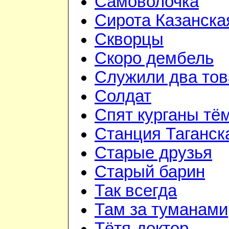
Самоволочка
Сирота Казанска
Скворцы
Скоро дембель
Служили два то
Солдат
Спят курганы тё
Станция Таганск
Старые друзья
Старый барин
Так всегда
Там за туманами
Тётя-доктор