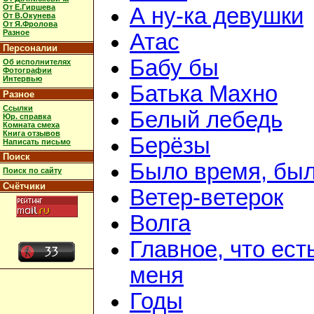
От Е.Гиршева
А ну-ка девушки
От В.Окунева
От Я.Фролова
Разное
Атас
Персоналии
Бабу бы
Об исполнителях
Фотографии
Интервью
Батька Махно
Разное
Ссылки
Белый лебедь
Юр. справка
Комната смеха
Книга отзывов
Берёзы
Написать письмо
Поиск
Было время, был
Поиск по сайту
Счётчики
Ветер-ветерок
Волга
Главное, что ест
меня
Годы