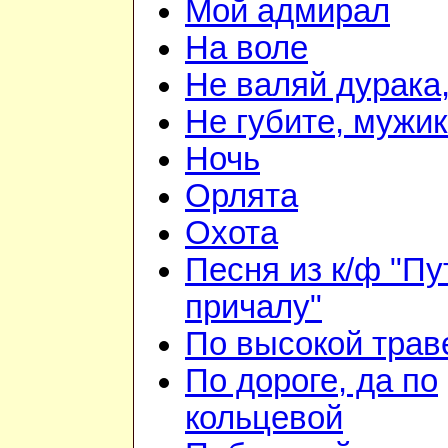
Мой адмирал
На воле
Не валяй дурака
Не губите, мужи
Ночь
Орлята
Охота
Песня из к/ф "Пу
причалу"
По высокой трав
По дороге, да по
кольцевой