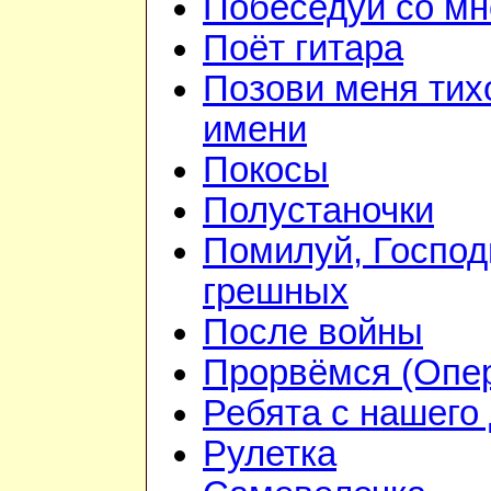
Побеседуй со мн
Поёт гитара
Позови меня тих
имени
Покосы
Полустаночки
Помилуй, Господ
грешных
После войны
Прорвёмся (Опе
Ребята с нашего
Рулетка