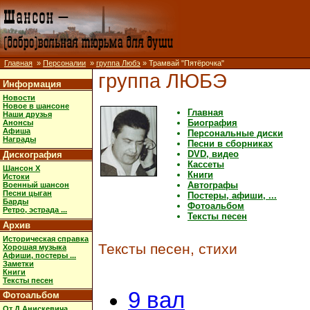
Главная
»
Персоналии
»
группа Любэ
» Трамвай "Пятёрочка"
группа ЛЮБЭ
Информация
Новости
Новое в шансоне
Главная
Наши друзья
Биография
Анонсы
Афиша
Персональные диски
Награды
Песни в сборниках
DVD, видео
Дискография
Кассеты
Шансон X
Книги
Истоки
Автографы
Военный шансон
Песни цыган
Постеры, афиши, ...
Барды
Фотоальбом
Ретро, эстрада ...
Тексты песен
Архив
Историческая справка
Тексты песен, стихи
Хорошая музыка
Афиши, постеры ...
Заметки
Книги
Тексты песен
9 вал
Фотоальбом
От Д.Анискевича