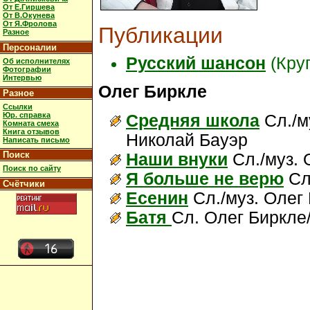
От Е.Гиршева
От В.Окунева
От Я.Фролова
Публикации
Разное
Персоналии
Русский шансон
(Круг
Об исполнителях
Фотографии
Интервью
Олег Биркле
Разное
Ссылки
Юр. справка
Средняя школа
Сл./м
Комната смеха
Книга отзывов
Николай Бауэр
Написать письмо
Поиск
Наши внуки
Сл./муз. 
Поиск по сайту
Я больше не верю
Сл
Счётчики
Есенин
Сл./муз. Олег
Батя
Сл. Олег Биркле