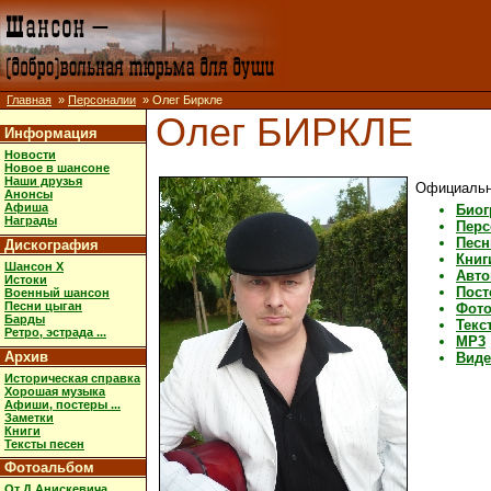
Главная
»
Персоналии
» Олег Биркле
Олег БИРКЛЕ
Информация
Новости
Новое в шансоне
Наши друзья
Официальн
Анонсы
Афиша
Биог
Награды
Перс
Песн
Дискография
Книг
Шансон X
Авт
Истоки
Пост
Военный шансон
Песни цыган
Фот
Барды
Текс
Ретро, эстрада ...
MP3
Архив
Виде
Историческая справка
Хорошая музыка
Афиши, постеры ...
Заметки
Книги
Тексты песен
Фотоальбом
От Д.Анискевича