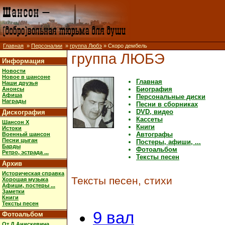
Главная
»
Персоналии
»
группа Любэ
» Скоро дембель
группа ЛЮБЭ
Информация
Новости
Новое в шансоне
Главная
Наши друзья
Биография
Анонсы
Афиша
Персональные диски
Награды
Песни в сборниках
DVD, видео
Дискография
Кассеты
Шансон X
Книги
Истоки
Автографы
Военный шансон
Песни цыган
Постеры, афиши, ...
Барды
Фотоальбом
Ретро, эстрада ...
Тексты песен
Архив
Историческая справка
Тексты песен, стихи
Хорошая музыка
Афиши, постеры ...
Заметки
Книги
Тексты песен
9 вал
Фотоальбом
От Д.Анискевича