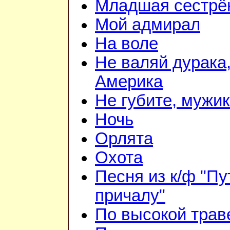
Младшая сестрё
Мой адмирал
На воле
Не валяй дурака
Америка
Не губите, мужи
Ночь
Орлята
Охота
Песня из к/ф "Пу
причалу"
По высокой трав