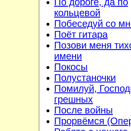
По дороге, да по
кольцевой
Побеседуй со мн
Поёт гитара
Позови меня тих
имени
Покосы
Полустаночки
Помилуй, Господ
грешных
После войны
Прорвёмся (Опе