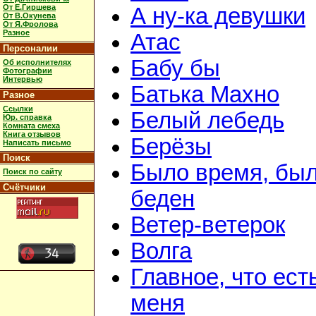
От Е.Гиршева
А ну-ка девушки
От В.Окунева
От Я.Фролова
Разное
Атас
Персоналии
Бабу бы
Об исполнителях
Фотографии
Интервью
Батька Махно
Разное
Ссылки
Белый лебедь
Юр. справка
Комната смеха
Книга отзывов
Берёзы
Написать письмо
Поиск
Было время, был
Поиск по сайту
Счётчики
беден
Ветер-ветерок
Волга
Главное, что ест
меня