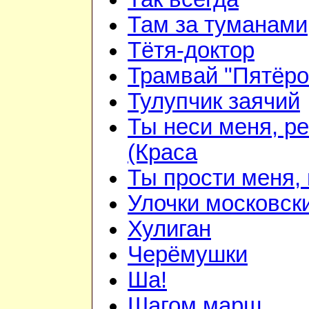
Там за туманами
Тётя-доктор
Трамвай "Пятёро
Тулупчик заячий
Ты неси меня, р
(Краса
Ты прости меня,
Улочки московск
Хулиган
Черёмушки
Ша!
Шагом марш