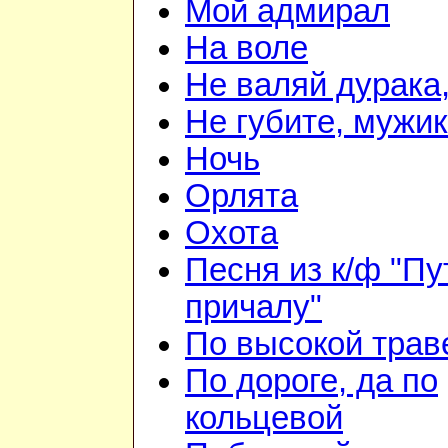
Мой адмирал
На воле
Не валяй дурака
Не губите, мужи
Ночь
Орлята
Охота
Песня из к/ф "Пу
причалу"
По высокой трав
По дороге, да по
кольцевой