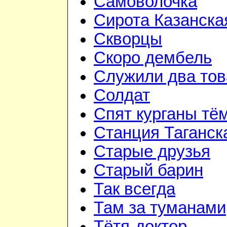
Самоволочка
Сирота Казанска
Скворцы
Скоро дембель
Служили два то
Солдат
Спят курганы тё
Станция Таганск
Старые друзья
Старый барин
Так всегда
Там за туманами
Тётя-доктор