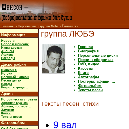
Главная
»
Персоналии
»
группа Любэ
» Ёлки-палки
группа ЛЮБЭ
Информация
Новости
Новое в шансоне
Главная
Наши друзья
Биография
Анонсы
Афиша
Персональные диски
Награды
Песни в сборниках
DVD, видео
Дискография
Кассеты
Шансон X
Книги
Истоки
Автографы
Военный шансон
Песни цыган
Постеры, афиши, ...
Барды
Фотоальбом
Ретро, эстрада ...
Тексты песен
Архив
Историческая справка
Тексты песен, стихи
Хорошая музыка
Афиши, постеры ...
Заметки
Книги
Тексты песен
9 вал
Фотоальбом
От Д.Анискевича