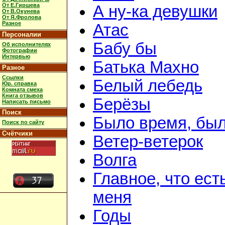
От Е.Гиршева
А ну-ка девушки
От В.Окунева
От Я.Фролова
Разное
Атас
Персоналии
Бабу бы
Об исполнителях
Фотографии
Интервью
Батька Махно
Разное
Ссылки
Белый лебедь
Юр. справка
Комната смеха
Книга отзывов
Берёзы
Написать письмо
Поиск
Было время, был
Поиск по сайту
Счётчики
Ветер-ветерок
Волга
Главное, что ест
меня
Годы