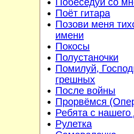
Побеседуй со мн
Поёт гитара
Позови меня тих
имени
Покосы
Полустаночки
Помилуй, Господ
грешных
После войны
Прорвёмся (Опе
Ребята с нашего
Рулетка