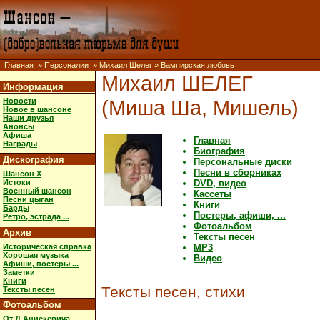
Главная
»
Персоналии
»
Михаил Шелег
» Вампирская любовь
Михаил ШЕЛЕГ
Информация
(Миша Ша, Мишель)
Новости
Новое в шансоне
Наши друзья
Анонсы
Афиша
Главная
Награды
Биография
Дискография
Персональные диски
Песни в сборниках
Шансон X
Истоки
DVD, видео
Военный шансон
Кассеты
Песни цыган
Книги
Барды
Постеры, афиши, ...
Ретро, эстрада ...
Фотоальбом
Архив
Тексты песен
Историческая справка
MP3
Хорошая музыка
Видео
Афиши, постеры ...
Заметки
Книги
Тексты песен, стихи
Тексты песен
Фотоальбом
От Д.Анискевича