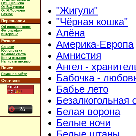
От Е.Гиршева
От В.Окунева
"Жигули"
От Я.Фролова
Разное
"Чёрная кошка"
Персоналии
Об исполнителях
Алёна
Фотографии
Интервью
Разное
Америка-Европа
Ссылки
Юр. справка
Амнистия
Комната смеха
Книга отзывов
Написать письмо
Ангел - хранител
Поиск
Поиск по сайту
Бабочка - любов
Счётчики
Бабье лето
Безалкогольная 
Белая ворона
Белые ночи
Белые штаны