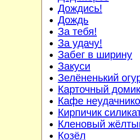
Дождись!
Дождь
За тебя!
За удачу!
Забег в ширину
Закуси
Зелёненький огу
Карточный доми
Кафе неудачник
Кирпичик силика
Кленовый жёлты
Козёл