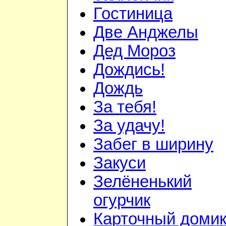
Гостиница
Две Анджелы
Дед Мороз
Дождись!
Дождь
За тебя!
За удачу!
Забег в ширину
Закуси
Зелёненький
огурчик
Карточный доми