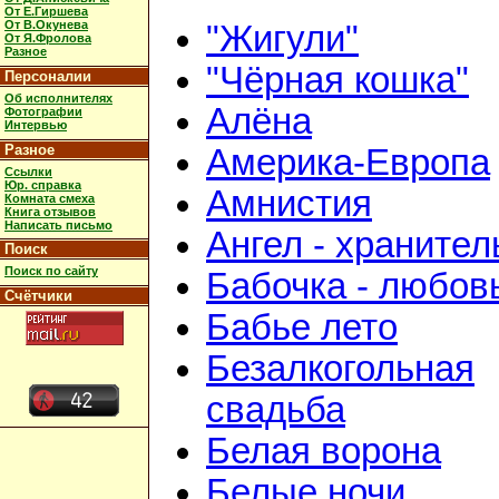
От Е.Гиршева
От В.Окунева
"Жигули"
От Я.Фролова
Разное
"Чёрная кошка"
Персоналии
Об исполнителях
Алёна
Фотографии
Интервью
Разное
Америка-Европа
Ссылки
Юр. справка
Амнистия
Комната смеха
Книга отзывов
Написать письмо
Ангел - хранител
Поиск
Поиск по сайту
Бабочка - любов
Счётчики
Бабье лето
Безалкогольная
свадьба
Белая ворона
Белые ночи