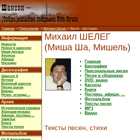
Главная
»
Персоналии
»
Михаил Шелег
» Вагон - ресторан
Михаил ШЕЛЕГ
Информация
(Миша Ша, Мишель)
Новости
Новое в шансоне
Наши друзья
Анонсы
Афиша
Главная
Награды
Биография
Дискография
Персональные диски
Песни в сборниках
Шансон X
Истоки
DVD, видео
Военный шансон
Кассеты
Песни цыган
Книги
Барды
Постеры, афиши, ...
Ретро, эстрада ...
Фотоальбом
Архив
Тексты песен
Историческая справка
MP3
Хорошая музыка
Видео
Афиши, постеры ...
Заметки
Книги
Тексты песен, стихи
Тексты песен
Фотоальбом
От Д.Анискевича