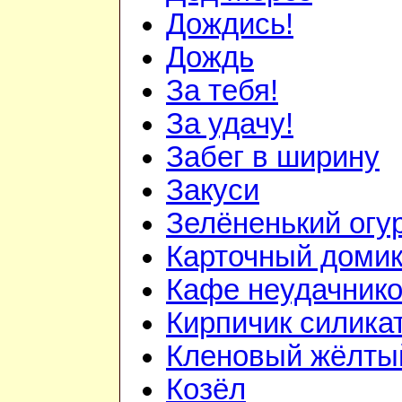
Дождись!
Дождь
За тебя!
За удачу!
Забег в ширину
Закуси
Зелёненький огу
Карточный доми
Кафе неудачник
Кирпичик силика
Кленовый жёлты
Козёл