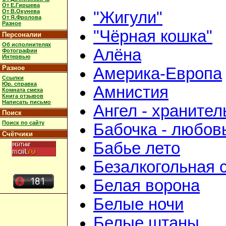
От Е.Гиршева
От В.Окунева
"Жигули"
От Я.Фролова
Разное
"Чёрная кошка"
Персоналии
Об исполнителях
Алёна
Фотографии
Интервью
Разное
Америка-Европа
Ссылки
Юр. справка
Амнистия
Комната смеха
Книга отзывов
Написать письмо
Ангел - хранител
Поиск
Поиск по сайту
Бабочка - любов
Счётчики
Бабье лето
Безалкогольная 
Белая ворона
Белые ночи
Белые штаны