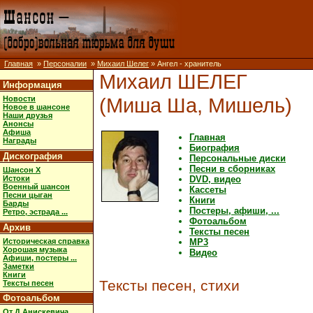
Главная
»
Персоналии
»
Михаил Шелег
» Ангел - хранитель
Михаил ШЕЛЕГ
Информация
(Миша Ша, Мишель)
Новости
Новое в шансоне
Наши друзья
Анонсы
Афиша
Главная
Награды
Биография
Дискография
Персональные диски
Песни в сборниках
Шансон X
Истоки
DVD, видео
Военный шансон
Кассеты
Песни цыган
Книги
Барды
Постеры, афиши, ...
Ретро, эстрада ...
Фотоальбом
Архив
Тексты песен
Историческая справка
MP3
Хорошая музыка
Видео
Афиши, постеры ...
Заметки
Книги
Тексты песен, стихи
Тексты песен
Фотоальбом
От Д.Анискевича