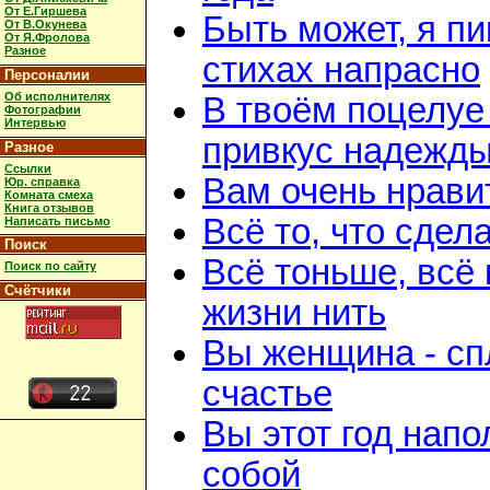
От Е.Гиршева
Быть может, я п
От В.Окунева
От Я.Фролова
Разное
стихах напрасно
Персоналии
Об исполнителях
В твоём поцелуе
Фотографии
Интервью
привкус надежд
Разное
Ссылки
Вам очень нрави
Юр. справка
Комната смеха
Книга отзывов
Всё то, что сдел
Написать письмо
Поиск
Всё тоньше, всё 
Поиск по сайту
Счётчики
жизни нить
Вы женщина - с
счастье
Вы этот год нап
собой