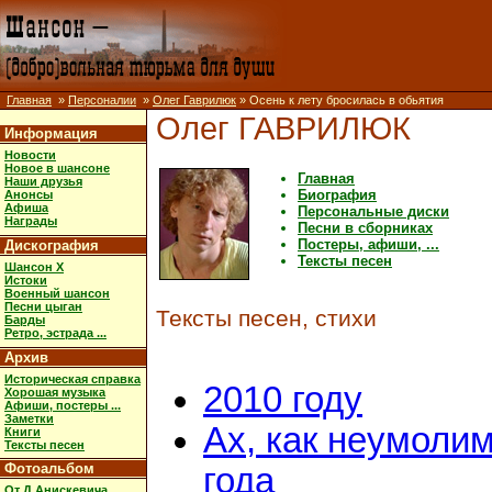
Главная
»
Персоналии
»
Олег Гаврилюк
» Осень к лету бросилась в обьятия
Олег ГАВРИЛЮК
Информация
Новости
Новое в шансоне
Главная
Наши друзья
Биография
Анонсы
Афиша
Персональные диски
Награды
Песни в сборниках
Постеры, афиши, ...
Дискография
Тексты песен
Шансон X
Истоки
Военный шансон
Песни цыган
Тексты песен, стихи
Барды
Ретро, эстрада ...
Архив
Историческая справка
2010 году
Хорошая музыка
Афиши, постеры ...
Заметки
Ах, как неумоли
Книги
Тексты песен
Фотоальбом
года
От Д.Анискевича