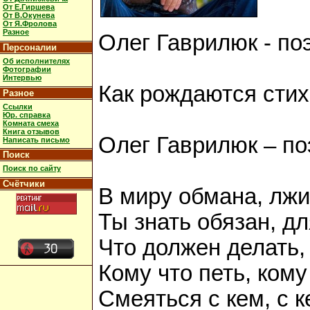
От Е.Гиршева
От В.Окунева
От Я.Фролова
Разное
Олег Гаврилюк - по
Персоналии
Об исполнителях
Фотографии
Интервью
Как рождаются стих
Разное
Ссылки
Юр. справка
Комната смеха
Книга отзывов
Олег Гаврилюк – по
Написать письмо
Поиск
Поиск по сайту
Счётчики
В миру обмана, лжи
Ты знать обязан, дл
Что должен делать,
Кому что петь, кому
Смеяться с кем, с к