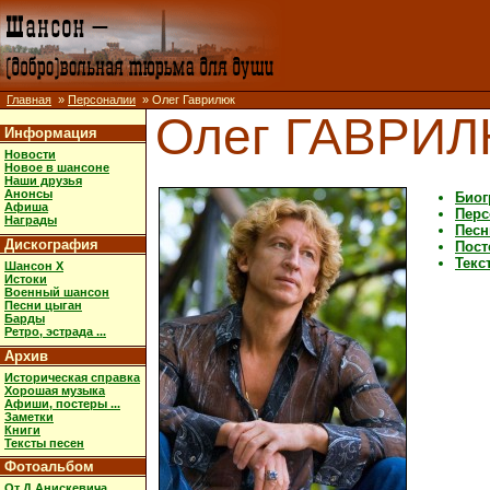
Главная
»
Персоналии
» Олег Гаврилюк
Олег ГАВРИ
Информация
Новости
Новое в шансоне
Наши друзья
Анонсы
Биог
Афиша
Перс
Награды
Песн
Дискография
Пост
Текс
Шансон X
Истоки
Военный шансон
Песни цыган
Барды
Ретро, эстрада ...
Архив
Историческая справка
Хорошая музыка
Афиши, постеры ...
Заметки
Книги
Тексты песен
Фотоальбом
От Д.Анискевича