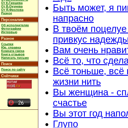
От Е.Гиршева
Быть может, я пи
От В.Окунева
От Я.Фролова
Разное
напрасно
Персоналии
Об исполнителях
В твоём поцелуе
Фотографии
Интервью
привкус надежд
Разное
Ссылки
Вам очень нрави
Юр. справка
Комната смеха
Книга отзывов
Всё то, что сдел
Написать письмо
Поиск
Всё тоньше, всё 
Поиск по сайту
Счётчики
жизни нить
Вы женщина - с
счастье
Вы этот год нап
Глупо