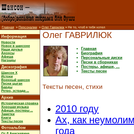
Главная
»
Персоналии
»
Олег Гаврилюк
» Не то, чтоб я тебя хотел
Олег ГАВРИЛЮК
Информация
Новости
Новое в шансоне
Главная
Наши друзья
Биография
Анонсы
Афиша
Персональные диски
Награды
Песни в сборниках
Постеры, афиши, ...
Дискография
Тексты песен
Шансон X
Истоки
Военный шансон
Песни цыган
Тексты песен, стихи
Барды
Ретро, эстрада ...
Архив
Историческая справка
2010 году
Хорошая музыка
Афиши, постеры ...
Заметки
Ах, как неумоли
Книги
Тексты песен
Фотоальбом
года
От Д.Анискевича