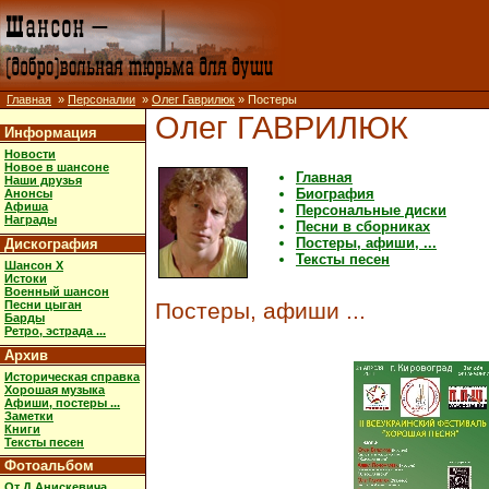
Главная
»
Персоналии
»
Олег Гаврилюк
» Постеры
Олег ГАВРИЛЮК
Информация
Новости
Новое в шансоне
Главная
Наши друзья
Биография
Анонсы
Афиша
Персональные диски
Награды
Песни в сборниках
Постеры, афиши, ...
Дискография
Тексты песен
Шансон X
Истоки
Военный шансон
Песни цыган
Постеры, афиши ...
Барды
Ретро, эстрада ...
Архив
Историческая справка
Хорошая музыка
Афиши, постеры ...
Заметки
Книги
Тексты песен
Фотоальбом
От Д.Анискевича