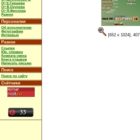
От Е.Гиршева
От В.Окунева
От Я.Фролова
Разное
Персоналии
Об исполнителях
Фотографии
[652 x 1024], 40
Интервью
Разное
Ссылки
Юр. справка
Комната смеха
Книга отзывов
Написать письмо
Поиск
Поиск по сайту
Счётчики