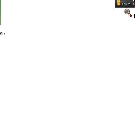
[
7Kb