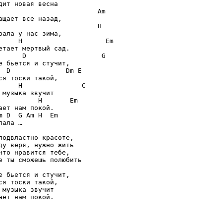
дит новая весна

                         Am

ащает все назад,

                         H

рала у нас зима,

     H                     Em

етает мертвый сад.

      D                   G

е бьется и стучит,

  D              Dm E

ся тоски такой,

     H               C

 музыка звучит

          H       Em

ает нам покой.

m D  G Am H  Em 

лала …

подвластно красоте,

ду веря, нужно жить

что нравится тебе,

е ты сможешь полюбить

е бьется и стучит,

ся тоски такой,

 музыка звучит
