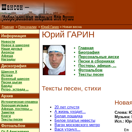
Главная
»
Персоналии
»
Юрий Гарин
» Новая весна
Юрий ГАРИН
Информация
Новости
Новое в шансоне
Главная
Наши друзья
Биография
Анонсы
Афиша
Персональные диски
Награды
Песни в сборниках
Постеры, афиши, ...
Дискография
Фотоальбом
Шансон X
Тексты песен
Истоки
Военный шансон
Песни цыган
Барды
Тексты песен, стихи
Ретро, эстрада ...
Архив
Новая
Историческая справка
Хорошая музыка
20 лет спустя
Афиши, постеры ...
А жизнь уходит...
Слова: Ю
Заметки
Белая лошадка
Книги
Музыка: 
Тексты песен
Белое платье невесты
Исп.: Юр
Вагон московского метро
Фотоальбом
Вася утонул...
    Em

От Д.Анискевича