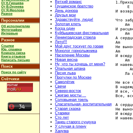
Ветхий романс
1.Прихо
От Е.Гиршева
Грушинское братство
     E 
От В.Окунева
От Я.Фролова
День донора
И возвр
Разное
Друзья мои
       
Здравствуйте, люди!
Что заб
Персоналии
Золотая клеть
    Am 
Об исполнителях
Когда один
И расцв
Фотографии
Куйбышевская фестивальная
    Am 
Интервью
Ленинградская стрела
А сердц
Разное
Лето!!!
Am     
Ссылки
Мой друг тоскует по горам
Не выно
Юр. справка
Монолог горнолыжника
Am     
Комната смеха
Население Москвы
И всюду
Книга отзывов
Новая весна
    Am 
Написать письмо
Ну, что ты хочешь от меня?
И навев
Поиск
Опальная шпана
      A
Поиск по сайту
Песня льва
    Ла 
Прогулки по Москве
Счётчики
Самолётик
Не все 
Свечи
В надеж
Северо-восток
И все, 
Сжигаю мосты ...
Все, вс
Соловьиная трель
Спасательная- воспитательная
А сердц
Старая сказка
Не выно
Старики
И всюду
Сто лет
Танец старого сундука
У случая в плену
Ханума